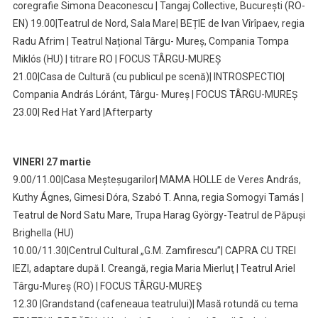
coregrafie Simona Deaconescu | Tangaj Collective, București (RO-
EN) 19.00|Teatrul de Nord, Sala Mare| BEȚIE de Ivan Vîrîpaev, regia
Radu Afrim | Teatrul Național Târgu- Mureș, Compania Tompa
Miklós (HU) | titrare RO | FOCUS TÂRGU-MUREȘ
21.00|Casa de Cultură (cu publicul pe scenă)| INTROSPECTIO|
Compania András Lóránt, Târgu- Mureș | FOCUS TÂRGU-MUREȘ
23.00| Red Hat Yard |Afterparty
VINERI 27 martie
9.00/11.00|Casa Meșteșugarilor| MAMA HOLLE de Veres András,
Kuthy Ágnes, Gimesi Dóra, Szabó T. Anna, regia Somogyi Tamás |
Teatrul de Nord Satu Mare, Trupa Harag György-Teatrul de Păpuși
Brighella (HU)
10.00/11.30|Centrul Cultural „G.M. Zamfirescu”| CAPRA CU TREI
IEZI, adaptare după I. Creangă, regia Maria Mierluţ | Teatrul Ariel
Târgu-Mureș (RO) | FOCUS TÂRGU-MUREȘ
12.30 |Grandstand (cafeneaua teatrului)| Masă rotundă cu tema