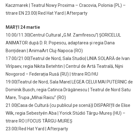
Kaczmarek | Teatrul Nowy Proxima – Cracovia, Polonia (PL) –
titrare EN 23.00| Red Hat Yard | Afterparty
MARȚI 24 martie
10.00/11.30|Centrul Cultural „G.M. Zamfirescu”| ȘORICELUL
ANIMATOR după D. R. Popescu, adaptarea și regia Dana
Bonțidean | AnimaArt Cluj-Napoca (RO)
17.00/21.00|Teatrul de Nord, Sala Studio| LINIA SOLARĂ de Ivan
Vîrîpaev, regia Nikita Betehtin | Centrul de Artă Teatrală, Nijni
Novgorod – Federația Rusă (RU) | titrare RO/HU
19.00|Teatrul de Nord, Sala Mare| LEGEA CELUI MAI PUTERNIC de
Dominik Busch, regia Catinca Drăgănescu | Teatrul de Nord Satu
Mare, Trupa „Mihai Raicu” (RO)
21.00|Casa de Cultură (cu publicul pe scenă)| DISPARIȚII de Elise
Wilk, regia Sebestyén Aba | Yorick Stúdió Târgu-Mureș (HU) –
titrare RO | FOCUS TÂRGU-MUREȘ
23.00| Red Hat Yard | Afterparty