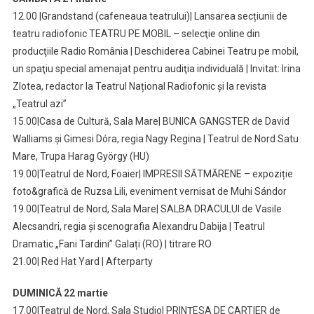
12.00 |Grandstand (cafeneaua teatrului)| Lansarea secțiunii de
teatru radiofonic TEATRU PE MOBIL – selecţie online din
producţiile Radio România | Deschiderea Cabinei Teatru pe mobil,
un spaţiu special amenajat pentru audiţia individuală | Invitat: Irina
Zlotea, redactor la Teatrul Național Radiofonic și la revista
„Teatrul azi”
15.00|Casa de Cultură, Sala Mare| BUNICA GANGSTER de David
Walliams și Gimesi Dóra, regia Nagy Regina | Teatrul de Nord Satu
Mare, Trupa Harag György (HU)
19.00|Teatrul de Nord, Foaier| IMPRESII SĂTMĂRENE – expoziție
foto&grafică de Ruzsa Lili, eveniment vernisat de Muhi Sándor
19.00|Teatrul de Nord, Sala Mare| SALBA DRACULUI de Vasile
Alecsandri, regia și scenografia Alexandru Dabija | Teatrul
Dramatic „Fani Tardini” Galați (RO) | titrare RO
21.00| Red Hat Yard | Afterparty
DUMINICĂ 22 martie
17.00|Teatrul de Nord, Sala Studio| PRINȚESA DE CARTIER de