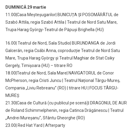
DUMINICĂ 29 martie
11.00|Casa Meșteșugarilor| BUNICUȚA ȘI POSOMĂRÂTUL de
Szabó Attila, regia Szabó Attila | Teatrul de Nord Satu Mare,
Trupa Harag György-Teatrul de Păpuși Brighella (HU)
16.00| Teatrul de Nord, Sala Studio| BURUNDANGA de Jordi
Galcerán, regia Csábi Anna, coproducție Teatrul de Nord Satu
Mare, Trupa Harag György și Teatrul Maghiar de Stat Csiky
Gergely, Timișoara (HU) – titrare RO
18.00|Teatrul de Nord, Sala Mare| NAVIGATORUL de Conor
McPherson, regia Cristi Juncu | Teatrul Național Târgu-Mureș,
Compania „Liviu Rebreanu” (RO) | titrare HU | FOCUS TÂRGU-
MUREȘ
21.30|Casa de Cultură (cu publicul pe scenă)| DRAGONUL DE AUR
de Roland Schimmelphenin, regia Catinca Drăgănescu | Teatrul
„Andrei Mureșanu”, Sfântu Gheorghe (RO)
23.00| Red Hat Yard | Afterparty