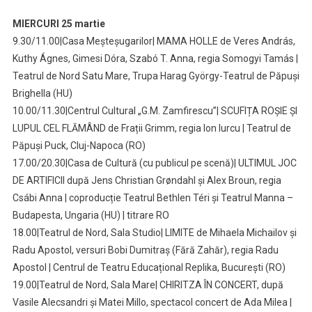
MIERCURI 25 martie
9.30/11.00|Casa Meșteșugarilor| MAMA HOLLE de Veres András,
Kuthy Ágnes, Gimesi Dóra, Szabó T. Anna, regia Somogyi Tamás |
Teatrul de Nord Satu Mare, Trupa Harag György-Teatrul de Păpuși
Brighella (HU)
10.00/11.30|Centrul Cultural „G.M. Zamfirescu”| SCUFIȚA ROȘIE ȘI
LUPUL CEL FLĂMÂND de Frații Grimm, regia Ion Iurcu | Teatrul de
Păpuși Puck, Cluj-Napoca (RO)
17.00/20.30|Casa de Cultură (cu publicul pe scenă)| ULTIMUL JOC
DE ARTIFICII după Jens Christian Grøndahl și Alex Broun, regia
Csábi Anna | coproducție Teatrul Bethlen Téri și Teatrul Manna –
Budapesta, Ungaria (HU) | titrare RO
18.00|Teatrul de Nord, Sala Studio| LIMITE de Mihaela Michailov și
Radu Apostol, versuri Bobi Dumitraș (Fără Zahăr), regia Radu
Apostol | Centrul de Teatru Educațional Replika, București (RO)
19.00|Teatrul de Nord, Sala Mare| CHIRITZA ÎN CONCERT, după
Vasile Alecsandri și Matei Millo, spectacol concert de Ada Milea |