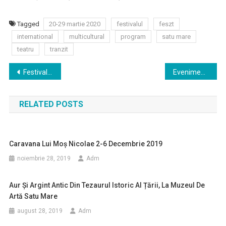
Tagged
20-29 martie 2020
festivalul
feszt
international
multicultural
program
satu mare
teatru
tranzit
Navigare
Festivalul Internațional Multicultural de Teatru TRANZIT FES Z T Satu Mare, 20 – 29 martie 2020
Evenimentul cultural Anul editorial sătmărean, la cea de-a XXI-a ediție
în
RELATED POSTS
articole
Caravana Lui Moș Nicolae 2-6 Decembrie 2019
noiembrie 28, 2019
Adm
Aur Și Argint Antic Din Tezaurul Istoric Al Țării, La Muzeul De
Artă Satu Mare
august 28, 2019
Adm