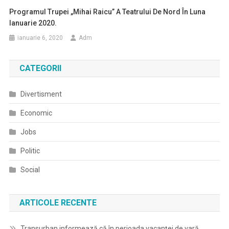
Programul Trupei „Mihai Raicu” A Teatrului De Nord În Luna
Ianuarie 2020.
ianuarie 6, 2020
Adm
CATEGORII
Divertisment
Economic
Jobs
Politic
Social
ARTICOLE RECENTE
Transurban informează că în perioada vacanței de vară,