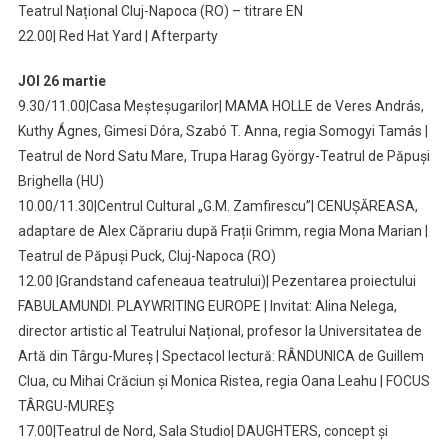
Teatrul Național Cluj-Napoca (RO) – titrare EN
22.00| Red Hat Yard | Afterparty
JOI 26 martie
9.30/11.00|Casa Meșteșugarilor| MAMA HOLLE de Veres András,
Kuthy Ágnes, Gimesi Dóra, Szabó T. Anna, regia Somogyi Tamás |
Teatrul de Nord Satu Mare, Trupa Harag György-Teatrul de Păpuși
Brighella (HU)
10.00/11.30|Centrul Cultural „G.M. Zamfirescu”| CENUȘĂREASA,
adaptare de Alex Căprariu după Frații Grimm, regia Mona Marian |
Teatrul de Păpuși Puck, Cluj-Napoca (RO)
12.00 |Grandstand cafeneaua teatrului)| Pezentarea proiectului
FABULAMUNDI. PLAYWRITING EUROPE | Invitat: Alina Nelega,
director artistic al Teatrului Național, profesor la Universitatea de
Artă din Târgu-Mureș | Spectacol lectură: RÂNDUNICA de Guillem
Clua, cu Mihai Crăciun și Monica Ristea, regia Oana Leahu | FOCUS
TÂRGU-MUREȘ
17.00|Teatrul de Nord, Sala Studio| DAUGHTERS, concept și