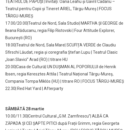
TEATRUL DE PĂPUȘI | Invitați: Oana Leahu și Gavril Cadariu –
Teatrul pentru Copii și Tineret ARIEL, Târgu-Mureș | FOCUS
TÂRGU-MUREȘ
17.00/20.00|Teatrul de Nord, Sala Studio| MARTHA ȘI GEORGE de
Ileana Răducanu, regia Filip Ristovski | Four Attitude Explorer,
București (RO)
18.00|Teatrul de Nord, Sala Mare| SCUFIȚA VERDE de Claudiu
Sfirschi Lăudat, regia și coregrafia Ștefan Lupu | Teatrul Clasic
„Ioan Slavici” Arad (RO) | titrare HU
20.00|Casa de Cultură| UN DUȘMAN AL POPORULUI de Henrik
Ibsen, regia Keresztes Attila | Teatrul Național Târgu-Mureș,
Compania Tompa Miklós (HU) | titrare RO | FOCUS TÂRGU-MUREȘ
22.30| Red Hat Yard | Afterparty
SÂMBĂTĂ 28 martie
10.00/11.30|Centrul Cultural „G.M. Zamfirescu”| ALBĂ CA
ZĂPADA ȘI CEI ȘAPTE PITICI după Frații Grimm, regia Georgeta