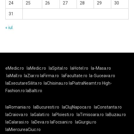
24
25
26
27
28
29
30
31
« iul.
eMedic.ro
laMedic.ro
laSpital.ro
laHotel.ro
la-Masa.ro
laMall.ro
laZiar.ro
laFirma.ro
laFacultate.ro
la-Suceava.ro
laExecutareSilita.ro
laChisinau.ro
laPiatraNeamt.ro
High-
Fashion.ro
laBalti.ro
laRomania.ro
laBucuresti.ro
laClujNapoca.ro
laConstanta.ro
laCraiova.ro
laGalati.ro
laPloiesti.ro
laTimisoara.ro
laBuzau.ro
laCalarasi.ro
laDeva.ro
laFocsani.ro
laGiurgiu.ro
laMiercureaCiuc.ro