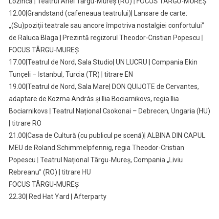
Lozincă | Teatrul Ariel Târgu-Mureș (RO) | FOCUS TÂRGU-MUREȘ
12.00|Grandstand (cafeneaua teatrului)| Lansare de carte:
„(Su)poziţii teatrale sau ancore împotriva nostalgiei confortului”
de Raluca Blaga | Prezintă regizorul Theodor-Cristian Popescu |
FOCUS TÂRGU-MUREȘ
17.00|Teatrul de Nord, Sala Studio| UN LUCRU | Compania Ekin
Tunçeli – Istanbul, Turcia (TR) | titrare EN
19.00|Teatrul de Nord, Sala Mare| DON QUIJOTE de Cervantes,
adaptare de Kozma András și Ilia Bociarnikovs, regia Ilia
Bociarnikovs | Teatrul Național Csokonai – Debrecen, Ungaria (HU)
| titrare RO
21.00|Casa de Cultură (cu publicul pe scenă)| ALBINA DIN CAPUL
MEU de Roland Schimmelpfennig, regia Theodor-Cristian
Popescu | Teatrul Național Târgu-Mureș, Compania „Liviu
Rebreanu” (RO) | titrare HU
FOCUS TÂRGU-MUREȘ
22.30| Red Hat Yard | Afterparty