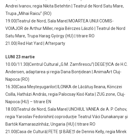
Andrei Ivanov, regia Nikita Betehtin | Teatrul de Nord Satu Mare,
Trupa „Mihai Raicu” (RO)
19.00|Teatrul de Nord, Sala Mare| MOARTEA UNUI COMIS-
VOIAJOR de Arthur Miller, regia Bérczes László | Teatrul de Nord
Satu Mare, Trupa Harag György (HU) | titrare RO
21.00| Red Hat Yard | Afterparty
LUNI 23 martie
10.00/11.30|Centrul Cultural „G.M. Zamfirescu”| DEGEȚICA de H.C.
Andersen, adaptarea și regia Dana Bonțidean | AnimaArt Cluj-
Napoca (RO)
16.30|Casa Meșteșugarilor| ILONKA de Lăcătuș Ileana, Könczei
Csilla, Hatházi András, regia Palocsay Kisó Kata | ZUG.zone, Cluj-
Napoca (HU) – titrare EN
18.00|Teatrul de Nord, Sala Mare| UNCHIUL VANEA de A. P. Cehov,
regia Yaroslav Fedorishin| coproducție Teatrul Váci Dunakanyar și
Bartók Kamaraszínház, Ungaria (HU) | titrare RO
21.00|Casa de Cultură| FETE ȘI BĂIEȚI de Dennis Kelly, regia Mirek