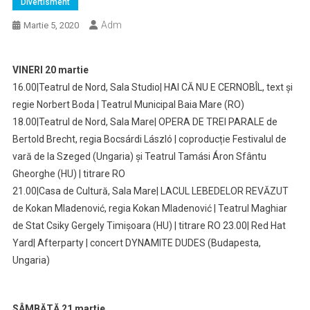
Divertisment
Adm
Martie 5, 2020
VINERI 20 martie
16.00|Teatrul de Nord, Sala Studio| HAI CĂ NU E CERNOBÎL, text și
regie Norbert Boda | Teatrul Municipal Baia Mare (RO)
18.00|Teatrul de Nord, Sala Mare| OPERA DE TREI PARALE de
Bertold Brecht, regia Bocsárdi László | coproducție Festivalul de
vară de la Szeged (Ungaria) și Teatrul Tamási Áron Sfântu
Gheorghe (HU) | titrare RO
21.00|Casa de Cultură, Sala Mare| LACUL LEBEDELOR REVĂZUT
de Kokan Mladenović, regia Kokan Mladenović | Teatrul Maghiar
de Stat Csiky Gergely Timișoara (HU) | titrare RO 23.00| Red Hat
Yard| Afterparty | concert DYNAMITE DUDES (Budapesta,
Ungaria)
SÂMBĂTĂ 21 martie