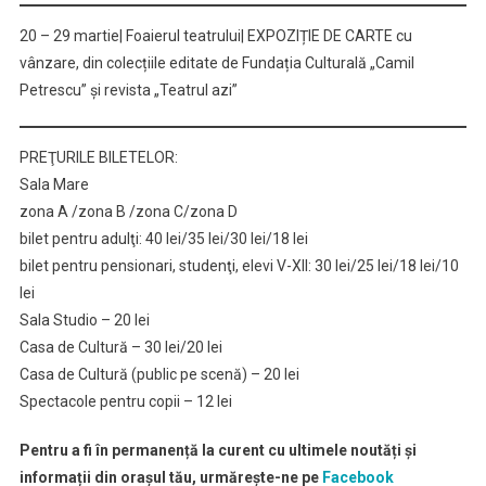
20 – 29 martie| Foaierul teatrului| EXPOZIȚIE DE CARTE cu
vânzare, din colecțiile editate de Fundația Culturală „Camil
Petrescu” și revista „Teatrul azi”
PREŢURILE BILETELOR:
Sala Mare
zona A /zona B /zona C/zona D
bilet pentru adulţi: 40 lei/35 lei/30 lei/18 lei
bilet pentru pensionari, studenţi, elevi V-XII: 30 lei/25 lei/18 lei/10
lei
Sala Studio – 20 lei
Casa de Cultură – 30 lei/20 lei
Casa de Cultură (public pe scenă) – 20 lei
Spectacole pentru copii – 12 lei
Pentru a fi în permanență la curent cu ultimele noutăți și
informații din orașul tău, urmărește-ne pe
Facebook