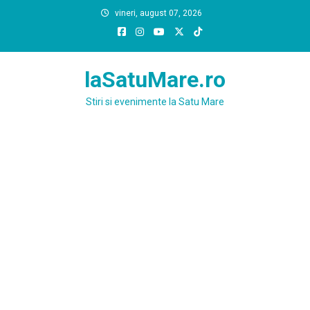
Skip
vineri, august 07, 2026
to
content
laSatuMare.ro
Stiri si evenimente la Satu Mare