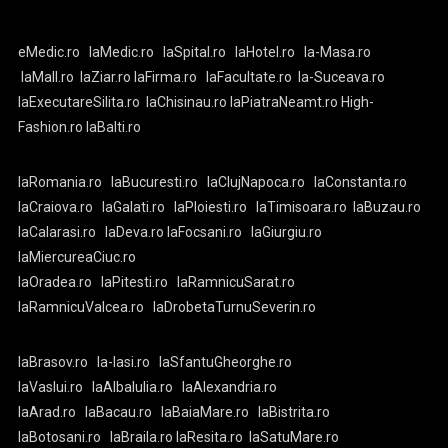
eMedic.ro
laMedic.ro
laSpital.ro
laHotel.ro
la-Masa.ro
laMall.ro
laZiar.ro
laFirma.ro
laFacultate.ro
la-Suceava.ro
laExecutareSilita.ro
laChisinau.ro
laPiatraNeamt.ro
High-
Fashion.ro
laBalti.ro
laRomania.ro
laBucuresti.ro
laClujNapoca.ro
laConstanta.ro
laCraiova.ro
laGalati.ro
laPloiesti.ro
laTimisoara.ro
laBuzau.ro
laCalarasi.ro
laDeva.ro
laFocsani.ro
laGiurgiu.ro
laMiercureaCiuc.ro
laOradea.ro
laPitesti.ro
laRamnicuSarat.ro
laRamnicuValcea.ro
laDrobetaTurnuSeverin.ro
laBrasov.ro
la-Iasi.ro
laSfantuGheorghe.ro
laVaslui.ro
laAlbaIulia.ro
laAlexandria.ro
laArad.ro
laBacau.ro
laBaiaMare.ro
laBistrita.ro
laBotosani.ro
laBraila.ro
laResita.ro
laSatuMare.ro