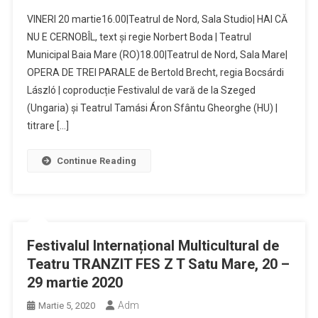
VINERI 20 martie16.00|Teatrul de Nord, Sala Studio| HAI CĂ
NU E CERNOBÎL, text și regie Norbert Boda | Teatrul
Municipal Baia Mare (RO)18.00|Teatrul de Nord, Sala Mare|
OPERA DE TREI PARALE de Bertold Brecht, regia Bocsárdi
László | coproducție Festivalul de vară de la Szeged
(Ungaria) și Teatrul Tamási Áron Sfântu Gheorghe (HU) |
titrare […]
Continue Reading
Festivalul Internațional Multicultural de
Teatru TRANZIT FES Z T Satu Mare, 20 –
29 martie 2020
Adm
Martie 5, 2020