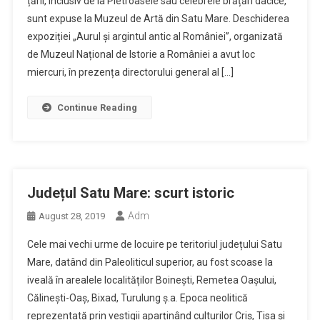
țării, inclusiv de la Pietroasele sau celebrele brățări dacice,
sunt expuse la Muzeul de Artă din Satu Mare. Deschiderea
expoziției „Aurul și argintul antic al României”, organizată
de Muzeul Național de Istorie a României a avut loc
miercuri, în prezența directorului general al […]
Continue Reading
Județul Satu Mare: scurt istoric
Adm
August 28, 2019
Cele mai vechi urme de locuire pe teritoriul județului Satu
Mare, datând din Paleoliticul superior, au fost scoase la
iveală în arealele localităților Boinești, Remetea Oașului,
Călinești-Oaș, Bixad, Turulung ș.a. Epoca neolitică
reprezentată prin vestigii aparținând culturilor Criș, Tisa și