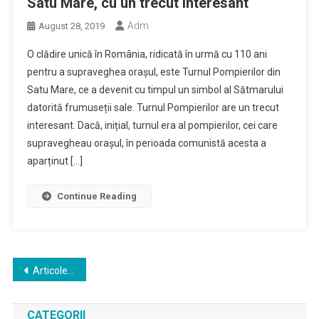
Satu Mare, cu un trecut interesant
Adm
August 28, 2019
O clădire unică în România, ridicată în urmă cu 110 ani
pentru a supraveghea orașul, este Turnul Pompierilor din
Satu Mare, ce a devenit cu timpul un simbol al Sătmarului
datorită frumuseții sale. Turnul Pompierilor are un trecut
interesant. Dacă, inițial, turnul era al pompierilor, cei care
supravegheau orașul, în perioada comunistă acesta a
aparținut […]
Continue Reading
Navigare
Articole mai vechi
în
CATEGORII