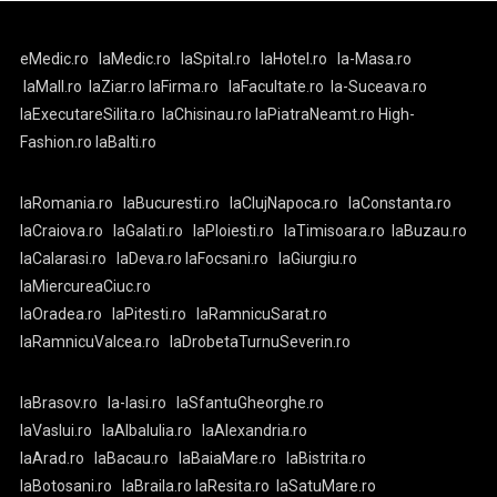
eMedic.ro
laMedic.ro
laSpital.ro
laHotel.ro
la-Masa.ro
laMall.ro
laZiar.ro
laFirma.ro
laFacultate.ro
la-Suceava.ro
laExecutareSilita.ro
laChisinau.ro
laPiatraNeamt.ro
High-
Fashion.ro
laBalti.ro
laRomania.ro
laBucuresti.ro
laClujNapoca.ro
laConstanta.ro
laCraiova.ro
laGalati.ro
laPloiesti.ro
laTimisoara.ro
laBuzau.ro
laCalarasi.ro
laDeva.ro
laFocsani.ro
laGiurgiu.ro
laMiercureaCiuc.ro
laOradea.ro
laPitesti.ro
laRamnicuSarat.ro
laRamnicuValcea.ro
laDrobetaTurnuSeverin.ro
laBrasov.ro
la-Iasi.ro
laSfantuGheorghe.ro
laVaslui.ro
laAlbaIulia.ro
laAlexandria.ro
laArad.ro
laBacau.ro
laBaiaMare.ro
laBistrita.ro
laBotosani.ro
laBraila.ro
laResita.ro
laSatuMare.ro