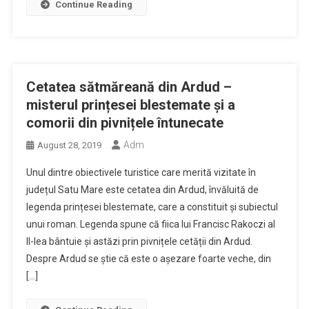
Continue Reading
Cetatea sătmăreană din Ardud –
misterul prințesei blestemate și a
comorii din pivnițele întunecate
Adm
August 28, 2019
Unul dintre obiectivele turistice care merită vizitate în
județul Satu Mare este cetatea din Ardud, învăluită de
legenda prințesei blestemate, care a constituit și subiectul
unui roman. Legenda spune că fiica lui Francisc Rakoczi al
II-lea bântuie și astăzi prin pivnițele cetății din Ardud.
Despre Ardud se știe că este o așezare foarte veche, din
[…]