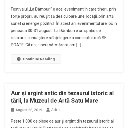
Festivalul „La Dâmburi” e acel eveniment în care tinerii, prin
forţe proprii, au reuşit să dea culoare unei locaţii, prin artă,
sunet şi energie pozitivă. În acest an, evenimentul are loc în
perioada 30-31 august. La Dâmburi e un spaţiu de
relaxare, cunoaştere şi înţelegere a conceptului că SE
POATE. Că noi, tinerii sătmăreni, am […]
Continue Reading
Aur și argint antic din tezaurul istoric al
țării, la Muzeul de Artă Satu Mare
Adm
August 28, 2019
Peste 1.000 de piese de aur și argint din tezaurul istoric al