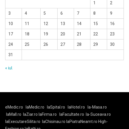
1
2
3
4
5
6
7
8
9
10
11
12
13
14
15
16
17
18
19
20
21
22
23
24
25
26
27
28
29
30
31
« iul.
eMedic.ro
laMedic.ro
laSpital.ro
laHotel.ro
la-Masa.ro
laMall.ro
laZiar.ro
laFirma.ro
laFacultate.ro
la-Suceava.ro
laExecutareSilita.ro
laChisinau.ro
laPiatraNeamt.ro
High-
Fashion.ro
laBalti.ro