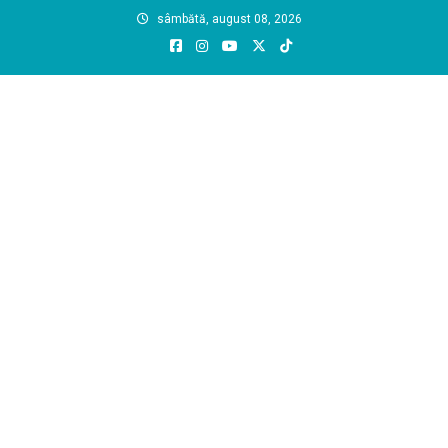
Skip
sâmbătă, august 08, 2026
to
content