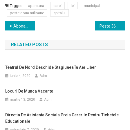
Tagged
aparatura
carei
lei
municipal
peste doua milioane
spitalul
Navigare
Abonamente Stagiunea 2019 – 2020
Peste 3600 de persoane angajate prin intermediul Agenției Județene pentru Ocuparea Forței de Muncă Satu Mare în primele zece luni ale anului 2019
în
RELATED POSTS
articole
Teatrul De Nord Deschide Stagiunea În Aer Liber
iunie 4, 2020
Adm
Locuri De Munca Vacante
martie 13, 2020
Adm
Directia De Asistenta Sociala Preia Cererile Pentru Tichetele
Educationale
octombrie 7, 2020
Adm