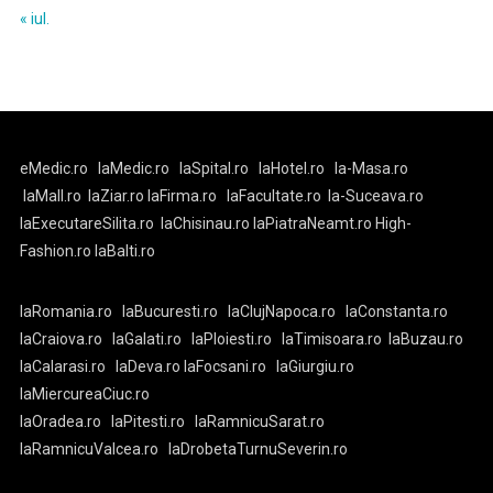
« iul.
eMedic.ro
laMedic.ro
laSpital.ro
laHotel.ro
la-Masa.ro
laMall.ro
laZiar.ro
laFirma.ro
laFacultate.ro
la-Suceava.ro
laExecutareSilita.ro
laChisinau.ro
laPiatraNeamt.ro
High-
Fashion.ro
laBalti.ro
laRomania.ro
laBucuresti.ro
laClujNapoca.ro
laConstanta.ro
laCraiova.ro
laGalati.ro
laPloiesti.ro
laTimisoara.ro
laBuzau.ro
laCalarasi.ro
laDeva.ro
laFocsani.ro
laGiurgiu.ro
laMiercureaCiuc.ro
laOradea.ro
laPitesti.ro
laRamnicuSarat.ro
laRamnicuValcea.ro
laDrobetaTurnuSeverin.ro