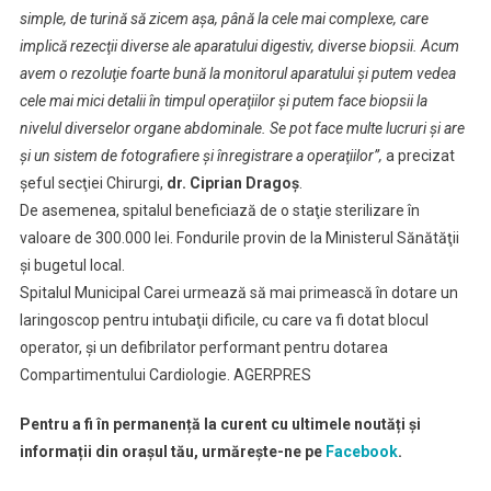
simple, de turină să zicem aşa, până la cele mai complexe, care
implică rezecţii diverse ale aparatului digestiv, diverse biopsii. Acum
avem o rezoluţie foarte bună la monitorul aparatului şi putem vedea
cele mai mici detalii în timpul operaţiilor şi putem face biopsii la
nivelul diverselor organe abdominale. Se pot face multe lucruri şi are
şi un sistem de fotografiere şi înregistrare a operaţiilor”,
a precizat
şeful secţiei Chirurgi,
dr. Ciprian Dragoş
.
De asemenea, spitalul beneficiază de o staţie sterilizare în
valoare de 300.000 lei. Fondurile provin de la Ministerul Sănătăţii
şi bugetul local.
Spitalul Municipal Carei urmează să mai primească în dotare un
laringoscop pentru intubaţii dificile, cu care va fi dotat blocul
operator, şi un defibrilator performant pentru dotarea
Compartimentului Cardiologie. AGERPRES
Pentru a fi în permanență la curent cu ultimele noutăți și
informații din orașul tău, urmărește-ne pe
Facebook
.