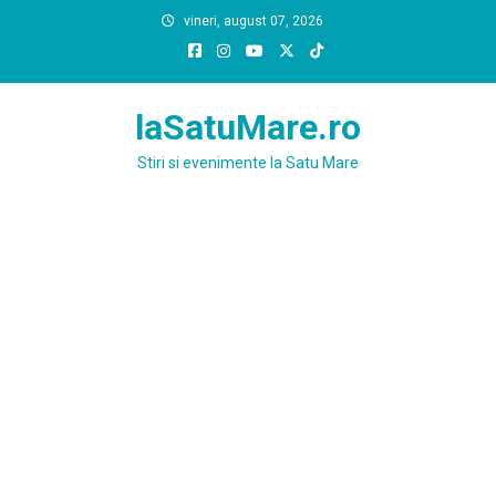
Skip
vineri, august 07, 2026
to
content
laSatuMare.ro
Stiri si evenimente la Satu Mare