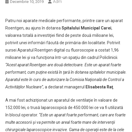
Adm
Decembrie 10, 2019
Patru noi aparate medicale performante, printre care un aparat
Roentgen, au ajuns în dotarea
Spitalului Municipal Carei
,
valoarea totală a investiţiei fiind de peste două milioane lei,
potrivit unei informări făcută de primăria din localitate. Potrivit
sursei Aparatul Roentgen digital cu fluoroscopie a costat 1,96
milioane lei şi va funcţiona într-un spaţiu din cadrul Policlinicii.
“Acest aparat Roentgen are două detectoare. Este un aparat foarte
performant, cum puţine există în ţară în dotarea spitalelor municipale.
Aparatul este în curs de autorizare la Comisia Naţională de Control a
Activităţilor Nucleare”,
a declarat managerul
Elisabesta Raţ
.
A mai fost achiziţionat un aparatul de ventilaţie în valoare de
152.000 lei, o trusă laparoscopică de 450.000 lei ce va fi utilizată
în blocul operator.
“Este un aparat foarte performant, care are foarte
multe accesorii şi va permite un areal foarte mare de intervenţii
chirurgicale laparoscopice invazive. Gama de operaţii este de la cele