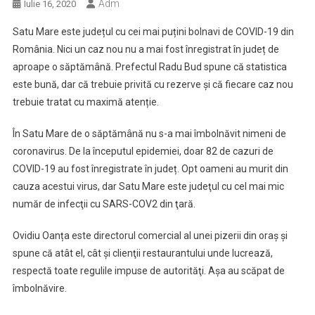
Adm
Iulie 16, 2020
Satu Mare este județul cu cei mai puțini bolnavi de COVID-19 din
România. Nici un caz nou nu a mai fost înregistrat în județ de
aproape o săptămână. Prefectul Radu Bud spune că statistica
este bună, dar că trebuie privită cu rezerve și că fiecare caz nou
trebuie tratat cu maximă atenție.
În Satu Mare de o săptămână nu s-a mai îmbolnăvit nimeni de
coronavirus. De la începutul epidemiei, doar 82 de cazuri de
COVID-19 au fost înregistrate în județ. Opt oameni au murit din
cauza acestui virus, dar Satu Mare este judeţul cu cel mai mic
număr de infecţii cu SARS-COV2 din ţară.
Ovidiu Oanța este directorul comercial al unei pizerii din oraş şi
spune că atât el, cât şi clienţii restaurantului unde lucrează,
respectă toate regulile impuse de autorităţi. Aşa au scăpat de
îmbolnăvire.