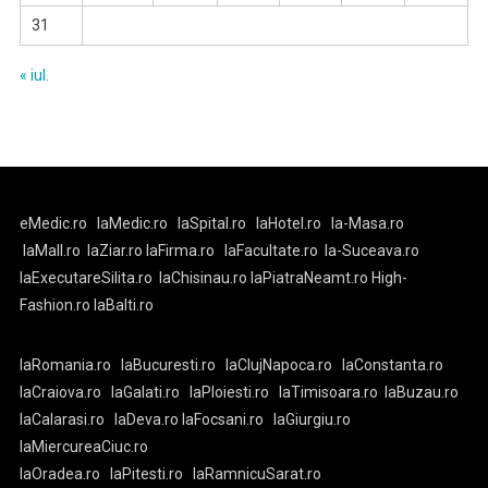
31
« iul.
eMedic.ro
laMedic.ro
laSpital.ro
laHotel.ro
la-Masa.ro
laMall.ro
laZiar.ro
laFirma.ro
laFacultate.ro
la-Suceava.ro
laExecutareSilita.ro
laChisinau.ro
laPiatraNeamt.ro
High-
Fashion.ro
laBalti.ro
laRomania.ro
laBucuresti.ro
laClujNapoca.ro
laConstanta.ro
laCraiova.ro
laGalati.ro
laPloiesti.ro
laTimisoara.ro
laBuzau.ro
laCalarasi.ro
laDeva.ro
laFocsani.ro
laGiurgiu.ro
laMiercureaCiuc.ro
laOradea.ro
laPitesti.ro
laRamnicuSarat.ro