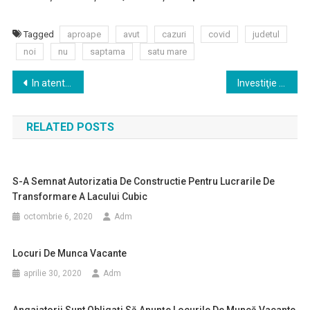
Tagged
aproape
avut
cazuri
covid
judetul
noi
nu
saptama
satu mare
Navigare
In atentia asociatiilor si crescatorilor de animale
Investiţie de 1,5 milioane lei pentru reabilitarea secţiei de Urologie a SJU Satu Mare
în
RELATED POSTS
articole
S-A Semnat Autorizatia De Constructie Pentru Lucrarile De
Transformare A Lacului Cubic
octombrie 6, 2020
Adm
Locuri De Munca Vacante
aprilie 30, 2020
Adm