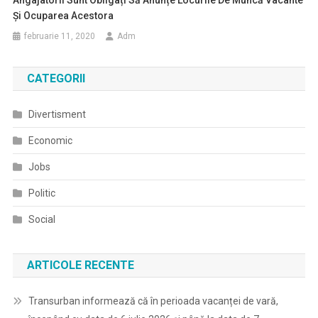
Angajatorii Sunt Obligați Să Anunțe Locurile De Muncă Vacante
Și Ocuparea Acestora
februarie 11, 2020
Adm
CATEGORII
Divertisment
Economic
Jobs
Politic
Social
ARTICOLE RECENTE
Transurban informează că în perioada vacanței de vară,