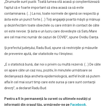
„Drumurile sunt pustii. Toată lumea stă acasă şi conştientizează
faptul că e foarte important să stea acasă ca să evite
contaminarea. (…) La noi, toate normele de igienă se respectă şi
ăsta este un punct forte.(…) Toţi angajaţii poartă măşti şi mănuşi
şi dezinfectăm toate obiectele cu care intrăm în contact de câte
ori este nevoie. Şi ăsta e un lucru care dovedeşte că Satu Mare
are cel mai mic număr de cazuri de COVID”, spune Ovidiu Oanța.
Şi prefectul judeţului, Radu Bud, spune că restricţiile şi măsurile
de prevenire ajută, dar statisticile nu-l liniştesc.
„E o statistică bună, dar noi o privim cu multă rezervă. (…) De câte
ori apare câte un caz nou, pozitiv, în minutele următoare se
declanşează deja ancheta epidemiologică, astfel încât să putem
afla în cel mai scurt timp care este sursa şi care sunt contacţii
direcţi”, a declarat Radu Bud.
Pentru a fi în permanență la curent cu ultimele noutăți și
informații din orașul tău, urmărește-ne pe
Facebook
.