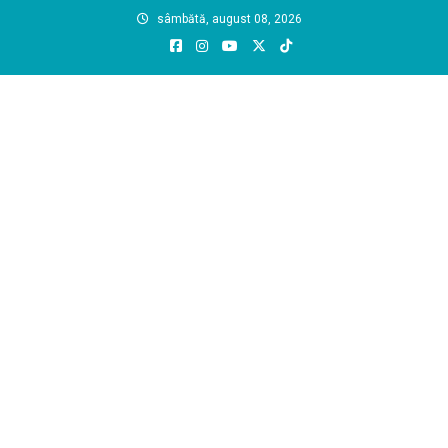
Skip
sâmbătă, august 08, 2026
to
content