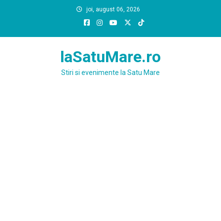
Skip
joi, august 06, 2026
to
content
laSatuMare.ro
Stiri si evenimente la Satu Mare