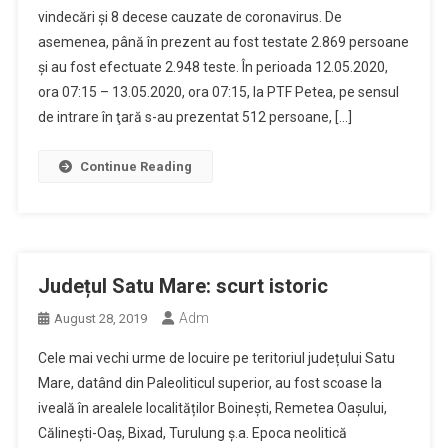
vindecări şi 8 decese cauzate de coronavirus. De
asemenea, până în prezent au fost testate 2.869 persoane
şi au fost efectuate 2.948 teste. În perioada 12.05.2020,
ora 07:15 – 13.05.2020, ora 07:15, la PTF Petea, pe sensul
de intrare în ţară s-au prezentat 512 persoane, […]
Continue Reading
Județul Satu Mare: scurt istoric
Adm
August 28, 2019
Cele mai vechi urme de locuire pe teritoriul județului Satu
Mare, datând din Paleoliticul superior, au fost scoase la
iveală în arealele localităților Boinești, Remetea Oașului,
Călinești-Oaș, Bixad, Turulung ș.a. Epoca neolitică