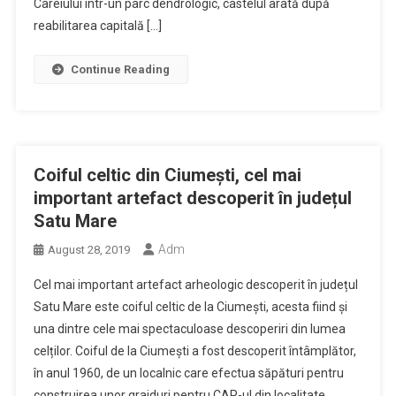
Careiului într-un parc dendrologic, castelul arată după
reabilitarea capitală […]
Continue Reading
Coiful celtic din Ciumești, cel mai
important artefact descoperit în județul
Satu Mare
Adm
August 28, 2019
Cel mai important artefact arheologic descoperit în județul
Satu Mare este coiful celtic de la Ciumești, acesta fiind și
una dintre cele mai spectaculoase descoperiri din lumea
celților. Coiful de la Ciumești a fost descoperit întâmplător,
în anul 1960, de un localnic care efectua săpături pentru
construirea unor grajduri pentru CAP-ul din localitate.