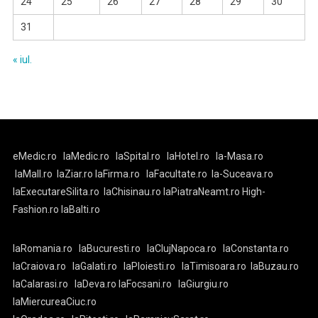
24
25
26
27
28
29
30
31
« iul.
eMedic.ro
laMedic.ro
laSpital.ro
laHotel.ro
la-Masa.ro
laMall.ro
laZiar.ro
laFirma.ro
laFacultate.ro
la-Suceava.ro
laExecutareSilita.ro
laChisinau.ro
laPiatraNeamt.ro
High-
Fashion.ro
laBalti.ro
laRomania.ro
laBucuresti.ro
laClujNapoca.ro
laConstanta.ro
laCraiova.ro
laGalati.ro
laPloiesti.ro
laTimisoara.ro
laBuzau.ro
laCalarasi.ro
laDeva.ro
laFocsani.ro
laGiurgiu.ro
laMiercureaCiuc.ro