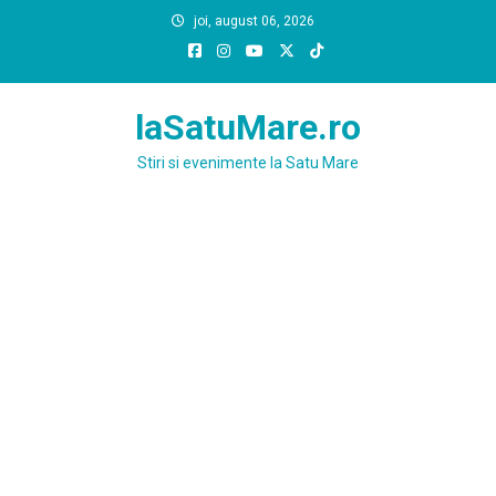
Skip
joi, august 06, 2026
to
content
laSatuMare.ro
Stiri si evenimente la Satu Mare