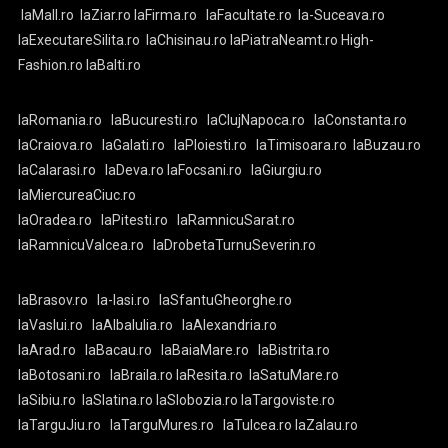
laMall.ro
laZiar.ro
laFirma.ro
laFacultate.ro
la-Suceava.ro
laExecutareSilita.ro
laChisinau.ro
laPiatraNeamt.ro
High-
Fashion.ro
laBalti.ro
laRomania.ro
laBucuresti.ro
laClujNapoca.ro
laConstanta.ro
laCraiova.ro
laGalati.ro
laPloiesti.ro
laTimisoara.ro
laBuzau.ro
laCalarasi.ro
laDeva.ro
laFocsani.ro
laGiurgiu.ro
laMiercureaCiuc.ro
laOradea.ro
laPitesti.ro
laRamnicuSarat.ro
laRamnicuValcea.ro
laDrobetaTurnuSeverin.ro
laBrasov.ro
la-Iasi.ro
laSfantuGheorghe.ro
laVaslui.ro
laAlbaIulia.ro
laAlexandria.ro
laArad.ro
laBacau.ro
laBaiaMare.ro
laBistrita.ro
laBotosani.ro
laBraila.ro
laResita.ro
laSatuMare.ro
laSibiu.ro
laSlatina.ro
laSlobozia.ro
laTargoviste.ro
laTarguJiu.ro
laTarguMures.ro
laTulcea.ro
laZalau.ro