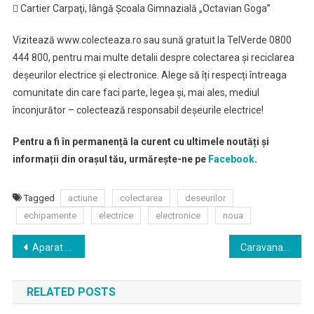
 Cartier Carpaţi, lângă Școala Gimnazială „Octavian Goga”
Vizitează www.colecteaza.ro sau sună gratuit la TelVerde 0800
444 800, pentru mai multe detalii despre colectarea și reciclarea
deșeurilor electrice și electronice. Alege să îți respecți întreaga
comunitate din care faci parte, legea și, mai ales, mediul
înconjurător – colectează responsabil deșeurile electrice!
Pentru a fi în permanență la curent cu ultimele noutăți și
informații din orașul tău, urmărește-ne pe
Facebook
.
Tagged
actiune
colectarea
deseurilor
echipamente
electrice
electronice
noua
Navigare
Aparat de ultima generatie la Sectia de Urologie de la Spitalul Judetean Satu Mare
Caravana Zilele Filmului Romanesc
în
RELATED POSTS
articole