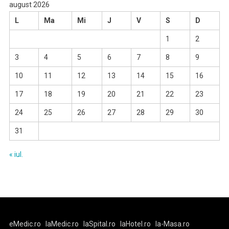
august 2026
L
Ma
Mi
J
V
S
D
1
2
3
4
5
6
7
8
9
10
11
12
13
14
15
16
17
18
19
20
21
22
23
24
25
26
27
28
29
30
31
« iul.
eMedic.ro
laMedic.ro
laSpital.ro
laHotel.ro
la-Masa.ro