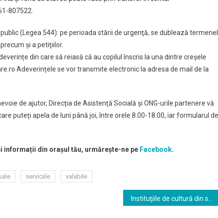
61-807522.
res public (Legea 544): pe perioada stării de urgenţă, se dublează termene
precum şi a petiţiilor.
deverințe din care să reiasă că au copilul înscris la una dintre creșele
.ro Adeverințele se vor transmite electronic la adresa de mail de la
evoie de ajutor, Direcția de Asistență Socială și ONG-urile partenere vă
re puteți apela de luni până joi, între orele 8.00-18.00, iar formularul d
și informații din orașul tău, urmărește-ne pe
Facebook
.
uale
serviciile
valabile
Instituţiile de cultură din subordinea Consiliului Judeţean îşi întrerup activitatea