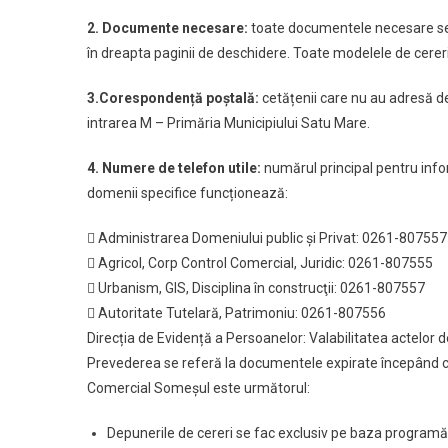
2. Documente necesare:
toate documentele necesare se 
în dreapta paginii de deschidere. Toate modelele de cerer
3.Corespondență poştală:
cetățenii care nu au adresă d
intrarea M – Primăria Municipiului Satu Mare.
4. Numere de telefon utile:
numărul principal pentru info
domenii specifice funcționează:
 Administrarea Domeniului public şi Privat: 0261-807557
 Agricol, Corp Control Comercial, Juridic: 0261-807555
 Urbanism, GIS, Disciplina în construcţii: 0261-807557
 Autoritate Tutelară, Patrimoniu: 0261-807556
Direcția de Evidență a Persoanelor: Valabilitatea actelor 
Prevederea se referă la documentele expirate începând cu 
Comercial Someșul este următorul:
Depunerile de cereri se fac exclusiv pe baza programări