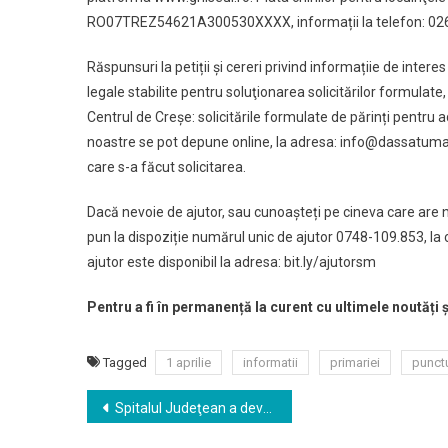
RO07TREZ54621A300530XXXX, informații la telefon: 02
Răspunsuri la petiții și cereri privind informațiie de inte
legale stabilite pentru soluţionarea solicitărilor formulate, 
Centrul de Creșe: solicitările formulate de părinți pentru a
noastre se pot depune online, la adresa: info@dassatumare
care s-a făcut solicitarea.
Dacă nevoie de ajutor, sau cunoașteți pe cineva care are n
pun la dispoziție numărul unic de ajutor 0748-109.853, la ca
ajutor este disponibil la adresa: bit.ly/ajutorsm
Pentru a fi în permanență la curent cu ultimele noutăți 
Tagged
1 aprilie
informatii
primariei
punct
Navigare
Spitalul Judeţean a devenit, oficial, centru de testare pentru coronavirus
în