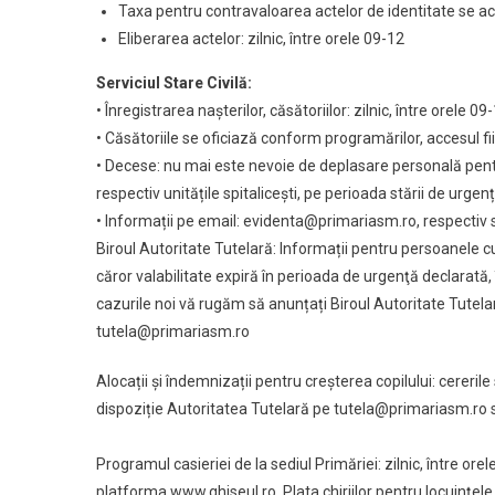
Taxa pentru contravaloarea actelor de identitate se a
Eliberarea actelor: zilnic, între orele 09-12
Serviciul Stare Civilă:
• Înregistrarea nașterilor, căsătoriilor: zilnic, între orele 09
• Căsătoriile se oficiază conform programărilor, accesul 
• Decese: nu mai este nevoie de deplasare personală pent
respectiv unitățile spitalicești, pe perioada stării de urgen
• Informații pe email: evidenta@primariasm.ro, respectiv
Biroul Autoritate Tutelară: Informații pentru persoanele cu 
căror valabilitate expiră în perioada de urgenţă declarată, 
cazurile noi vă rugăm să anunțați Biroul Autoritate Tute
tutela@primariasm.ro
Alocații și îndemnizații pentru creșterea copilului: cereril
dispoziție Autoritatea Tutelară pe tutela@primariasm.ro
Programul casieriei de la sediul Primăriei: zilnic, între or
platforma www.ghiseul.ro. Plata chiriilor pentru locuinţele