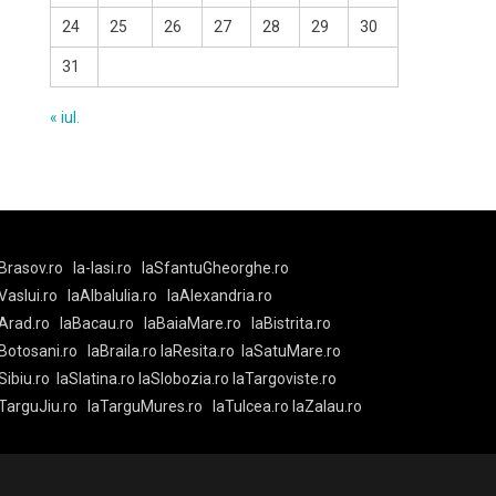
24
25
26
27
28
29
30
31
« iul.
Brasov.ro
la-Iasi.ro
laSfantuGheorghe.ro
aVaslui.ro
laAlbaIulia.ro
laAlexandria.ro
Arad.ro
laBacau.ro
laBaiaMare.ro
laBistrita.ro
Botosani.ro
laBraila.ro
laResita.ro
laSatuMare.ro
Sibiu.ro
laSlatina.ro
laSlobozia.ro
laTargoviste.ro
aTarguJiu.ro
laTarguMures.ro
laTulcea.ro
laZalau.ro