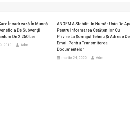
 Care Încadrează În Muncă
ANOFM A Stabilit Un Număr Unic De Ap
eneficia De Subvenții
Pentru Informarea Cetățenilor Cu
antum De 2.250 Lei
Privire La Șomajul Tehnic Și Adrese De
Email Pentru Transmiterea
0, 2019
Adm
Documentelor
martie 24, 2020
Adm