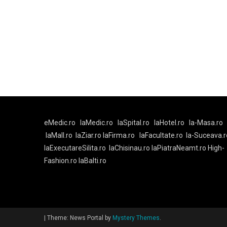
eMedic.ro
laMedic.ro
laSpital.ro
laHotel.ro
la-Masa.ro
laMall.ro
laZiar.ro
laFirma.ro
laFacultate.ro
la-Suceava.r
laExecutareSilita.ro
laChisinau.ro
laPiatraNeamt.ro
High-
Fashion.ro
laBalti.ro
|
Theme: News Portal by
Mystery Themes
.