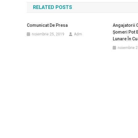
RELATED POSTS
articole
Comunicat De Presa
Angajatorii
Șomeri Pot B
noiembrie 25, 2019
Adm
Lunare În Cu
noiembrie 2