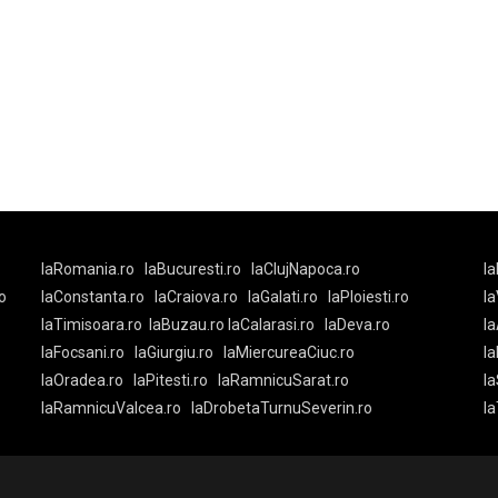
laRomania.ro
laBucuresti.ro
laClujNapoca.ro
la
o
laConstanta.ro
laCraiova.ro
laGalati.ro
laPloiesti.ro
l
laTimisoara.ro
laBuzau.ro
laCalarasi.ro
laDeva.ro
la
laFocsani.ro
laGiurgiu.ro
laMiercureaCiuc.ro
la
laOradea.ro
laPitesti.ro
laRamnicuSarat.ro
la
laRamnicuValcea.ro
laDrobetaTurnuSeverin.ro
l