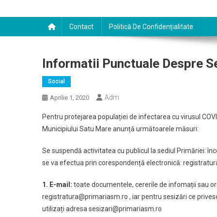
Contact
Politică De Confidențialitate
Informatii Punctuale Despre Ser
Social
Adm
Aprilie 1, 2020
Pentru protejarea populației de infectarea cu virusul COVI
Municipiului Satu Mare anunță următoarele măsuri:
Se suspendă activitatea cu publicul la sediul Primăriei: î
se va efectua prin corespondență electronică: registratu
1. E-mail:
toate documentele, cererile de infomații sau oric
registratura@primariasm.ro , iar pentru sesizări ce privesc 
utilizați adresa sesizari@primariasm.ro