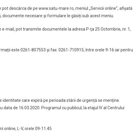
pot descărca de pe www.satu-mare.ro, meniul „Servicii online”, afișată
i, documente necesare și formulare le găsiți sub acest meniu.
e e-mail, pot transmite documentele la adresa P-ţa 25 Octombrie, nr. 1,
rmații este 0261-807553 și fax: 0261-710915, între orele 9-16 iar pentru
de identitate care expiră pe perioada stării de urgență se menține.
data de 16.03.2020. Programul cu publicul, la etajul IV al Centrului
i online, L-V, orele 09-11.45