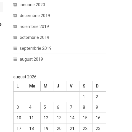
ianuarie 2020
decembrie 2019
el
noiembrie 2019
octombrie 2019
septembrie 2019
august 2019
august 2026
L
Ma
Mi
J
V
S
D
1
2
3
4
5
6
7
8
9
10
11
12
13
14
15
16
17
18
19
20
21
22
23