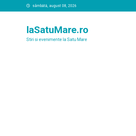
Skip
sâmbătă, august 08, 2026
to
content
laSatuMare.ro
Stiri si evenimente la Satu Mare