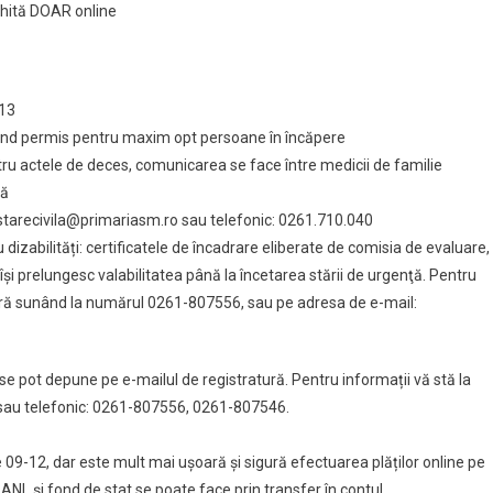
chită DOAR online
-13
fiind permis pentru maxim opt persoane în încăpere
ru actele de deces, comunicarea se face între medicii de familie
ță
 starecivila@primariasm.ro sau telefonic: 0261.710.040
dizabilități: certificatele de încadrare eliberate de comisia de evaluare,
îşi prelungesc valabilitatea până la încetarea stării de urgenţă. Pentru
lară sunând la numărul 0261-807556, sau pe adresa de e-mail:
e se pot depune pe e-mailul de registratură. Pentru informații vă stă la
 sau telefonic: 0261-807556, 0261-807546.
ele 09-12, dar este mult mai ușoară și sigură efectuarea plăților online pe
 ANL şi fond de stat se poate face prin transfer în contul