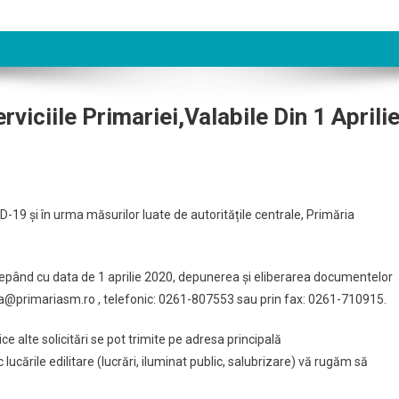
viciile Primariei,valabile Din 1 Aprili
D-19 şi în urma măsurilor luate de autoritățile centrale, Primăria
ncepând cu data de 1 aprilie 2020, depunerea și eliberarea documentelor
ra@primariasm.ro , telefonic: 0261-807553 sau prin fax: 0261-710915.
e alte solicitări se pot trimite pe adresa principală
lucările edilitare (lucrări, iluminat public, salubrizare) vă rugăm să