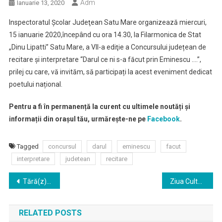
Adm
Ianuarie 13, 2020
Inspectoratul Şcolar Judeţean Satu Mare organizează miercuri,
15 ianuarie 2020,începând cu ora 14.30, la Filarmonica de Stat
„Dinu Lipatti” Satu Mare, a VII-a ediţie a Concursului județean de
recitare și interpretare “Darul ce ni s-a făcut prin Eminescu ….”,
prilej cu care, vă invităm, să participați la acest eveniment dedicat
poetului național.
Pentru a fi în permanență la curent cu ultimele noutăți și
informații din orașul tău, urmărește-ne pe
Facebook
.
Tagged
concursul
darul
eminescu
facut
interpretare
judetean
recitare
Navigare
Tără(z)boi – spectacol de Ziua Culturii Naționale
Ziua Culturii Nationale la Centrul Cultural „G.M.Zamfirescu”
în
RELATED POSTS
articole