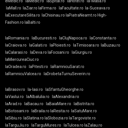
eMedic.ro
laMedic.ro
laSpital.ro
laHotel.ro
la-Masa.ro
laMall.ro
laZiar.ro
laFirma.ro
laFacultate.ro
la-Suceava.ro
laExecutareSilita.ro
laChisinau.ro
laPiatraNeamt.ro
High-
Fashion.ro
laBalti.ro
laRomania.ro
laBucuresti.ro
laClujNapoca.ro
laConstanta.ro
laCraiova.ro
laGalati.ro
laPloiesti.ro
laTimisoara.ro
laBuzau.ro
laCalarasi.ro
laDeva.ro
laFocsani.ro
laGiurgiu.ro
laMiercureaCiuc.ro
laOradea.ro
laPitesti.ro
laRamnicuSarat.ro
laRamnicuValcea.ro
laDrobetaTurnuSeverin.ro
laBrasov.ro
la-Iasi.ro
laSfantuGheorghe.ro
laVaslui.ro
laAlbaIulia.ro
laAlexandria.ro
laArad.ro
laBacau.ro
laBaiaMare.ro
laBistrita.ro
laBotosani.ro
laBraila.ro
laResita.ro
laSatuMare.ro
laSibiu.ro
laSlatina.ro
laSlobozia.ro
laTargoviste.ro
laTarguJiu.ro
laTarguMures.ro
laTulcea.ro
laZalau.ro