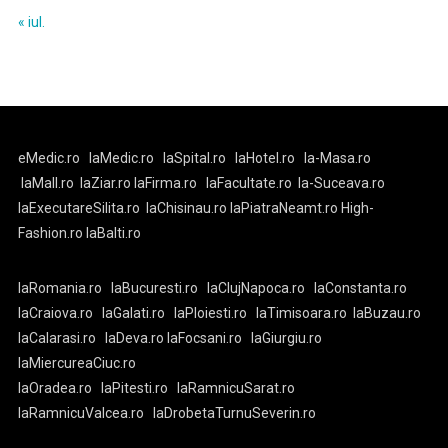
« iul.
eMedic.ro
laMedic.ro
laSpital.ro
laHotel.ro
la-Masa.ro
laMall.ro
laZiar.ro
laFirma.ro
laFacultate.ro
la-Suceava.ro
laExecutareSilita.ro
laChisinau.ro
laPiatraNeamt.ro
High-
Fashion.ro
laBalti.ro
laRomania.ro
laBucuresti.ro
laClujNapoca.ro
laConstanta.ro
laCraiova.ro
laGalati.ro
laPloiesti.ro
laTimisoara.ro
laBuzau.ro
laCalarasi.ro
laDeva.ro
laFocsani.ro
laGiurgiu.ro
laMiercureaCiuc.ro
laOradea.ro
laPitesti.ro
laRamnicuSarat.ro
laRamnicuValcea.ro
laDrobetaTurnuSeverin.ro