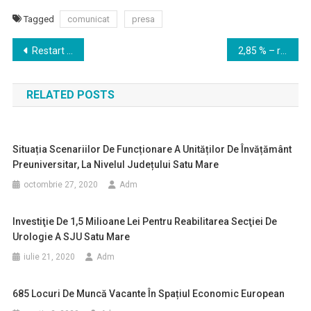
Tagged
comunicat
presa
Navigare
Restart Satu Mare sprijin pentru companiile satmarene
2,85 % – rata şomajului înregistrat în evidenţele AJOFM Satu Mare în luna aprilie 2020
în
RELATED POSTS
articole
Situația Scenariilor De Funcționare A Unităților De Învățământ
Preuniversitar, La Nivelul Județului Satu Mare
octombrie 27, 2020
Adm
Investiţie De 1,5 Milioane Lei Pentru Reabilitarea Secţiei De
Urologie A SJU Satu Mare
iulie 21, 2020
Adm
685 Locuri De Muncă Vacante În Spațiul Economic European