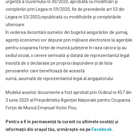
urgență a Guvernului nr.30/2020, aprobată cu modificări și
completări prin Legea nr.59/2020, fie de prevederile art 53 din
Legea nr.53/2003,republicată cu modificările și completările
ulterioare.
În vederea decontării sumelor din bugetul asigurărilor de șomaj,
agenții economici vor depune prin mijloace electronice la agențiile
pentru ocuparea forței de muncă județene în raza cărora își au
sediul social, o cerere semnată și datată de reprezentantul legal
însoțită de o declarație pe propria răspundere și de lista
persoanelor care beneficiază de această
sumă, asumată de reprezentantul legal al angajatorului.
Modelul acestor documente a fost aprobat prin Ordinul nr.457 din
3 iunie 2020 al Președintelui Agenției Naționale pentru Ocuparea
Forței de Muncă Emanuel Victor Picu.
Pentru a fi în permanență la curent cu ultimele noutăți și
informații din orașul tău, urmărește-ne pe
Facebook
.