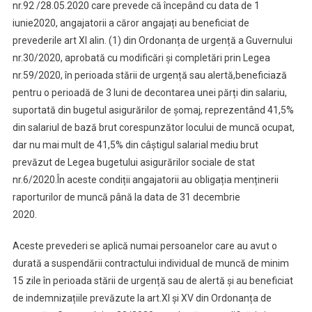
nr.92 /28.05.2020 care prevede că începând cu data de 1
iunie2020, angajatorii a căror angajați au beneficiat de
prevederile art XI alin. (1) din Ordonanța de urgență a Guvernului
nr.30/2020, aprobată cu modificări și completări prin Legea
nr.59/2020, în perioada stării de urgență sau alertă,beneficiază
pentru o perioadă de 3 luni de decontarea unei părți din salariu,
suportată din bugetul asigurărilor de șomaj, reprezentând 41,5%
din salariul de bază brut corespunzător locului de muncă ocupat,
dar nu mai mult de 41,5% din câștigul salarial mediu brut
prevăzut de Legea bugetului asigurărilor sociale de stat
nr.6/2020.În aceste condiții angajatorii au obligația menținerii
raporturilor de muncă până la data de 31 decembrie
2020.
Aceste prevederi se aplică numai persoanelor care au avut o
durată a suspendării contractului individual de muncă de minim
15 zile în perioada stării de urgență sau de alertă și au beneficiat
de indemnizațiile prevăzute la art.XI și XV din Ordonanța de