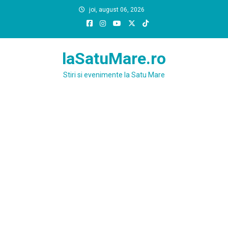
Skip
joi, august 06, 2026
to
content
laSatuMare.ro
Stiri si evenimente la Satu Mare