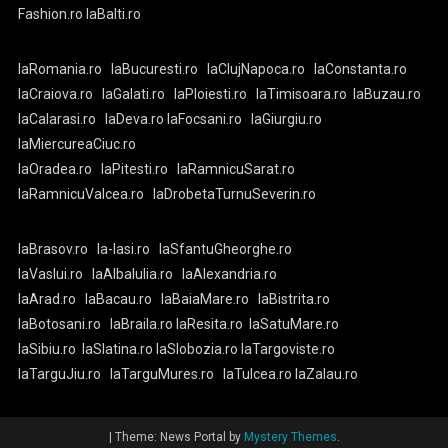
Fashion.ro
laBalti.ro
laRomania.ro
laBucuresti.ro
laClujNapoca.ro
laConstanta.ro
laCraiova.ro
laGalati.ro
laPloiesti.ro
laTimisoara.ro
laBuzau.ro
laCalarasi.ro
laDeva.ro
laFocsani.ro
laGiurgiu.ro
laMiercureaCiuc.ro
laOradea.ro
laPitesti.ro
laRamnicuSarat.ro
laRamnicuValcea.ro
laDrobetaTurnuSeverin.ro
laBrasov.ro
la-Iasi.ro
laSfantuGheorghe.ro
laVaslui.ro
laAlbaIulia.ro
laAlexandria.ro
laArad.ro
laBacau.ro
laBaiaMare.ro
laBistrita.ro
laBotosani.ro
laBraila.ro
laResita.ro
laSatuMare.ro
laSibiu.ro
laSlatina.ro
laSlobozia.ro
laTargoviste.ro
laTarguJiu.ro
laTarguMures.ro
laTulcea.ro
laZalau.ro
|
Theme: News Portal by
Mystery Themes
.