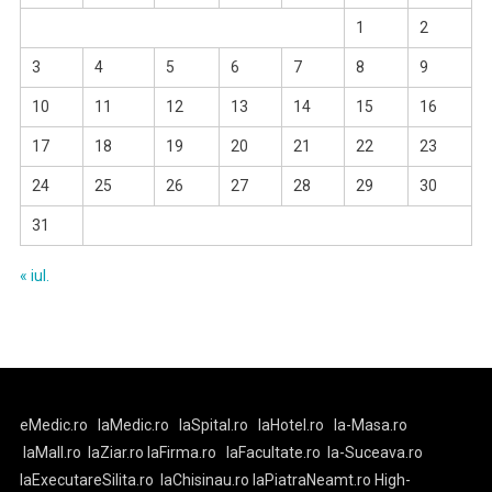
1
2
3
4
5
6
7
8
9
10
11
12
13
14
15
16
17
18
19
20
21
22
23
24
25
26
27
28
29
30
31
« iul.
eMedic.ro
laMedic.ro
laSpital.ro
laHotel.ro
la-Masa.ro
laMall.ro
laZiar.ro
laFirma.ro
laFacultate.ro
la-Suceava.ro
laExecutareSilita.ro
laChisinau.ro
laPiatraNeamt.ro
High-