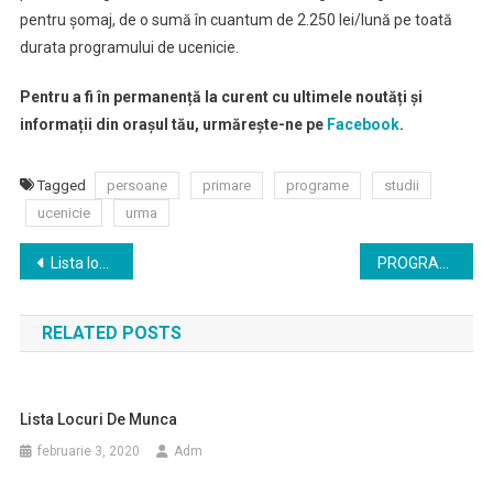
pentru șomaj, de o sumă în cuantum de 2.250 lei/lună pe toată
durata programului de ucenicie.
Pentru a fi în permanență la curent cu ultimele noutăți și
informații din orașul tău, urmărește-ne pe
Facebook
.
Tagged
persoane
primare
programe
studii
ucenicie
urma
Navigare
Lista locuri de munca
PROGRAMUL SPECTACOLELOR TEATRULUI DE NORD, TRUPA ”MIHAI RAICU” FEBRUARIE 2020
în
RELATED POSTS
articole
Lista Locuri De Munca
februarie 3, 2020
Adm