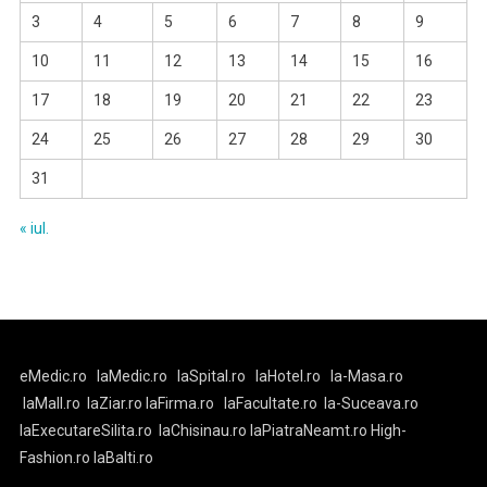
3
4
5
6
7
8
9
10
11
12
13
14
15
16
17
18
19
20
21
22
23
24
25
26
27
28
29
30
31
« iul.
eMedic.ro
laMedic.ro
laSpital.ro
laHotel.ro
la-Masa.ro
laMall.ro
laZiar.ro
laFirma.ro
laFacultate.ro
la-Suceava.ro
laExecutareSilita.ro
laChisinau.ro
laPiatraNeamt.ro
High-
Fashion.ro
laBalti.ro