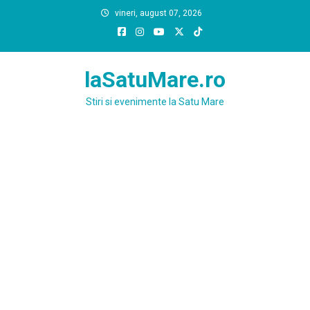
Skip
vineri, august 07, 2026
to
content
laSatuMare.ro
Stiri si evenimente la Satu Mare