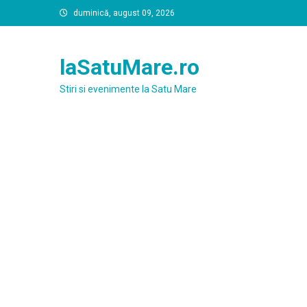
Skip
duminică, august 09, 2026
to
content
laSatuMare.ro
Stiri si evenimente la Satu Mare