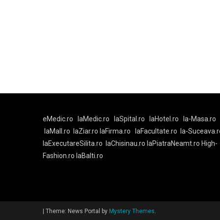
eMedic.ro
laMedic.ro
laSpital.ro
laHotel.ro
la-Masa.ro
laMall.ro
laZiar.ro
laFirma.ro
laFacultate.ro
la-Suceava.r
laExecutareSilita.ro
laChisinau.ro
laPiatraNeamt.ro
High-
Fashion.ro
laBalti.ro
|
Theme: News Portal by
Mystery Themes
.