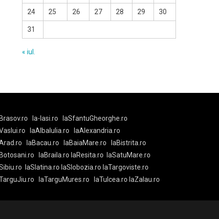
24
25
26
27
28
29
30
31
« iul.
Brasov.ro
la-Iasi.ro
laSfantuGheorghe.ro
aVaslui.ro
laAlbaIulia.ro
laAlexandria.ro
Arad.ro
laBacau.ro
laBaiaMare.ro
laBistrita.ro
Botosani.ro
laBraila.ro
laResita.ro
laSatuMare.ro
Sibiu.ro
laSlatina.ro
laSlobozia.ro
laTargoviste.ro
aTarguJiu.ro
laTarguMures.ro
laTulcea.ro
laZalau.ro