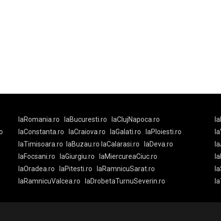
laRomania.ro
laBucuresti.ro
laClujNapoca.ro
la
o
laConstanta.ro
laCraiova.ro
laGalati.ro
laPloiesti.ro
l
laTimisoara.ro
laBuzau.ro
laCalarasi.ro
laDeva.ro
la
laFocsani.ro
laGiurgiu.ro
laMiercureaCiuc.ro
la
laOradea.ro
laPitesti.ro
laRamnicuSarat.ro
la
laRamnicuValcea.ro
laDrobetaTurnuSeverin.ro
l