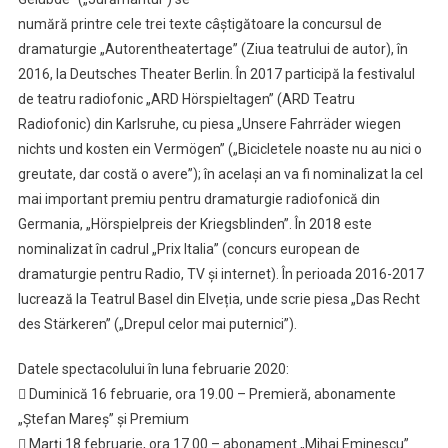
numără printre cele trei texte câștigătoare la concursul de
dramaturgie „Autorentheatertage” (Ziua teatrului de autor), în
2016, la Deutsches Theater Berlin. În 2017 participă la festivalul
de teatru radiofonic „ARD Hörspieltagen” (ARD Teatru
Radiofonic) din Karlsruhe, cu piesa „Unsere Fahrräder wiegen
nichts und kosten ein Vermögen” („Bicicletele noaste nu au nici o
greutate, dar costă o avere”); în același an va fi nominalizat la cel
mai important premiu pentru dramaturgie radiofonică din
Germania, „Hörspielpreis der Kriegsblinden”. În 2018 este
nominalizat în cadrul „Prix Italia” (concurs european de
dramaturgie pentru Radio, TV și internet). În perioada 2016-2017
lucrează la Teatrul Basel din Elveția, unde scrie piesa „Das Recht
des Stärkeren” („Drepul celor mai puternici”).
Datele spectacolului în luna februarie 2020:
 Duminică 16 februarie, ora 19.00 – Premieră, abonamente
„Ștefan Mareș” și Premium
 Marți 18 februarie, ora 17.00 – abonament „Mihai Eminescu”