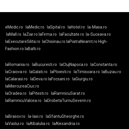
eMedic.ro
laMedic.ro
laSpital.ro
laHotel.ro
la-Masa.ro
laMall.ro
laZiar.ro
laFirma.ro
laFacultate.ro
la-Suceava.ro
laExecutareSilita.ro
laChisinau.ro
laPiatraNeamt.ro
High-
Fashion.ro
laBalti.ro
laRomania.ro
laBucuresti.ro
laClujNapoca.ro
laConstanta.ro
laCraiova.ro
laGalati.ro
laPloiesti.ro
laTimisoara.ro
laBuzau.ro
laCalarasi.ro
laDeva.ro
laFocsani.ro
laGiurgiu.ro
laMiercureaCiuc.ro
laOradea.ro
laPitesti.ro
laRamnicuSarat.ro
laRamnicuValcea.ro
laDrobetaTurnuSeverin.ro
laBrasov.ro
la-Iasi.ro
laSfantuGheorghe.ro
laVaslui.ro
laAlbaIulia.ro
laAlexandria.ro