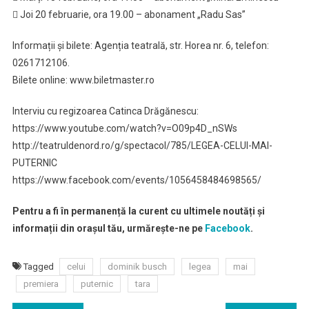
 Joi 20 februarie, ora 19.00 – abonament „Radu Sas”
Informații și bilete: Agenția teatrală, str. Horea nr. 6, telefon:
0261712106.
Bilete online: www.biletmaster.ro
Interviu cu regizoarea Catinca Drăgănescu:
https://www.youtube.com/watch?v=O09p4D_nSWs
http://teatruldenord.ro/g/spectacol/785/LEGEA-CELUI-MAI-
PUTERNIC
https://www.facebook.com/events/1056458484698565/
Pentru a fi în permanență la curent cu ultimele noutăți și
informații din orașul tău, urmărește-ne pe
Facebook
.
Tagged
celui
dominik busch
legea
mai
premiera
puternic
tara