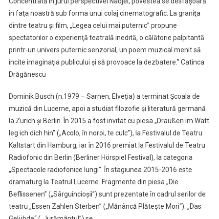
Concentrată în jurul perspectivei Nadjei, povestea se desfăşoară
în faţa noastră sub forma unui colaj cinematografic. La graniţa
dintre teatru şi film, „Legea celui mai puternic” propune
spectatorilor o experienţă teatrală inedită, o călătorie palpitantă
printr-un univers puternic senzorial, un poem muzical menit să
incite imaginaţia publicului şi să provoace la dezbatere.” Catinca
Drăgănescu
Dominik Busch (n.1979 – Sarnen, Elveția) a terminat Școala de
muzică din Lucerne, apoi a studiat filozofie și literatură germană
la Zurich și Berlin. În 2015 a fost invitat cu piesa „Draußen im Watt
leg ich dich hin” („Acolo, în noroi, te culc”), la Festivalul de Teatru
Kaltstart din Hamburg, iar în 2016 premiat la Festivalul de Teatru
Radiofonic din Berlin (Berliner Hörspiel Festival), la categoria
„Spectacole radiofonice lungi”. În stagiunea 2015-2016 este
dramaturg la Teatrul Lucerne. Fragmente din piesa „Die
Beflissenen” („Sârguincioșii”) sunt prezentate în cadrul serilor de
teatru „Essen Zahlen Sterben” („Mănâncă Plătește Mori‘‘). „Das
Gelübde‘‘ („Jurământul”) se