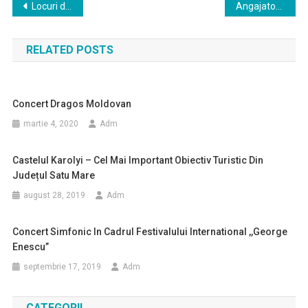
Navigare
Locuri de munca vacante
Angajatorii sunt obligați să anunțe locurile de muncă vacante și ocuparea acestora
în
RELATED POSTS
articole
Concert Dragos Moldovan
martie 4, 2020
Adm
Castelul Karolyi – Cel Mai Important Obiectiv Turistic Din
Județul Satu Mare
august 28, 2019
Adm
Concert Simfonic In Cadrul Festivalului International ,,George
Enescu”
septembrie 17, 2019
Adm
CATEGORII