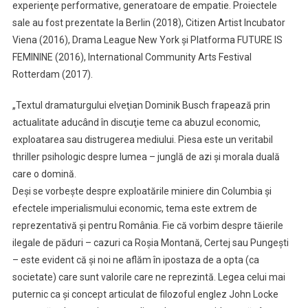
experienţe performative, generatoare de empatie. Proiectele
sale au fost prezentate la Berlin (2018), Citizen Artist Incubator
Viena (2016), Drama League New York şi Platforma FUTURE IS
FEMININE (2016), International Community Arts Festival
Rotterdam (2017).
„Textul dramaturgului elveţian Dominik Busch frapează prin
actualitate aducând în discuţie teme ca abuzul economic,
exploatarea sau distrugerea mediului. Piesa este un veritabil
thriller psihologic despre lumea – junglă de azi şi morala duală
care o domină.
Deşi se vorbeşte despre exploatările miniere din Columbia şi
efectele imperialismului economic, tema este extrem de
reprezentativă şi pentru România. Fie că vorbim despre tăierile
ilegale de păduri – cazuri ca Roşia Montană, Certej sau Pungeşti
– este evident că şi noi ne aflăm în ipostaza de a opta (ca
societate) care sunt valorile care ne reprezintă. Legea celui mai
puternic ca şi concept articulat de filozoful englez John Locke