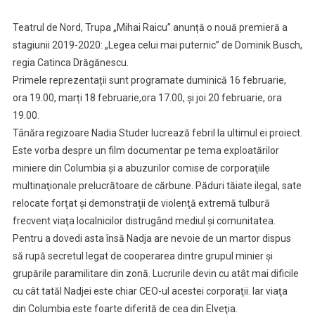
Teatrul de Nord, Trupa „Mihai Raicu” anunță o nouă premieră a
stagiunii 2019-2020: „Legea celui mai puternic” de Dominik Busch,
regia Catinca Drăgănescu.
Primele reprezentații sunt programate duminică 16 februarie,
ora 19.00, marți 18 februarie,ora 17.00, și joi 20 februarie, ora
19.00.
Tânăra regizoare Nadia Studer lucrează febril la ultimul ei proiect.
Este vorba despre un film documentar pe tema exploatărilor
miniere din Columbia şi a abuzurilor comise de corporaţiile
multinaţionale prelucrătoare de cărbune. Păduri tăiate ilegal, sate
relocate forţat şi demonstraţii de violenţă extremă tulbură
frecvent viaţa localnicilor distrugând mediul şi comunitatea.
Pentru a dovedi asta însă Nadja are nevoie de un martor dispus
să rupă secretul legat de cooperarea dintre grupul minier şi
grupările paramilitare din zonă. Lucrurile devin cu atât mai dificile
cu cât tatăl Nadjei este chiar CEO-ul acestei corporaţii. Iar viaţa
din Columbia este foarte diferită de cea din Elveţia.