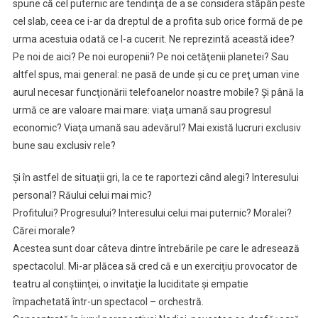
spune că cel puternic are tendinţa de a se considera stăpân peste
cel slab, ceea ce i-ar da dreptul de a profita sub orice formă de pe
urma acestuia odată ce l-a cucerit. Ne reprezintă această idee?
Pe noi de aici? Pe noi europenii? Pe noi cetăţenii planetei? Sau
altfel spus, mai general: ne pasă de unde şi cu ce preţ uman vine
aurul necesar funcţionării telefoanelor noastre mobile? Şi până la
urmă ce are valoare mai mare: viaţa umană sau progresul
economic? Viaţa umană sau adevărul? Mai există lucruri exclusiv
bune sau exclusiv rele?
Şi în astfel de situaţii gri, la ce te raportezi când alegi? Interesului
personal? Răului celui mai mic?
Profitului? Progresului? Interesului celui mai puternic? Moralei?
Cărei morale?
Acestea sunt doar câteva dintre întrebările pe care le adresează
spectacolul. Mi-ar plăcea să cred că e un exerciţiu provocator de
teatru al conştiinţei, o invitaţie la luciditate şi empatie
împachetată într-un spectacol – orchestră.