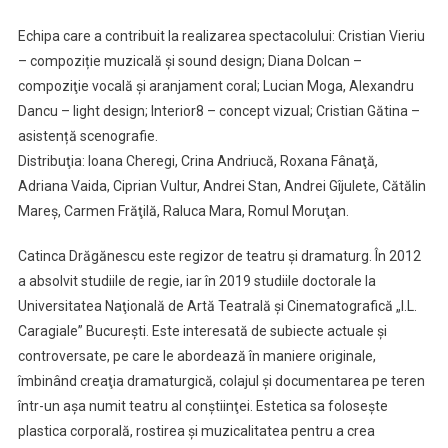
Echipa care a contribuit la realizarea spectacolului: Cristian Vieriu
– compoziție muzicală și sound design; Diana Dolcan –
compoziţie vocală şi aranjament coral; Lucian Moga, Alexandru
Dancu – light design; Interior8 – concept vizual; Cristian Gătina –
asistență scenografie.
Distribuţia: Ioana Cheregi, Crina Andriucă, Roxana Fânaţă,
Adriana Vaida, Ciprian Vultur, Andrei Stan, Andrei Gîjulete, Cătălin
Mareş, Carmen Frăţilă, Raluca Mara, Romul Moruţan.
Catinca Drăgănescu este regizor de teatru şi dramaturg. În 2012
a absolvit studiile de regie, iar în 2019 studiile doctorale la
Universitatea Naţională de Artă Teatrală şi Cinematografică „I.L.
Caragiale” Bucureşti. Este interesată de subiecte actuale şi
controversate, pe care le abordează în maniere originale,
îmbinând creaţia dramaturgică, colajul şi documentarea pe teren
într-un aşa numit teatru al conştiinţei. Estetica sa foloseşte
plastica corporală, rostirea şi muzicalitatea pentru a crea