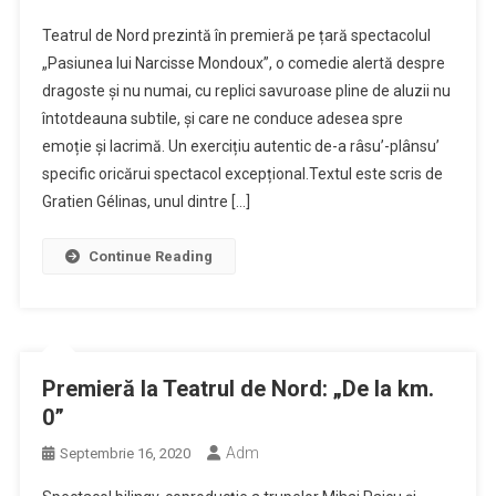
Teatrul de Nord prezintă în premieră pe țară spectacolul
„Pasiunea lui Narcisse Mondoux”, o comedie alertă despre
dragoste și nu numai, cu replici savuroase pline de aluzii nu
întotdeauna subtile, și care ne conduce adesea spre
emoție și lacrimă. Un exercițiu autentic de-a râsu’-plânsu’
specific oricărui spectacol excepțional.Textul este scris de
Gratien Gélinas, unul dintre […]
Continue Reading
Premieră la Teatrul de Nord: „De la km.
0”
Adm
Septembrie 16, 2020