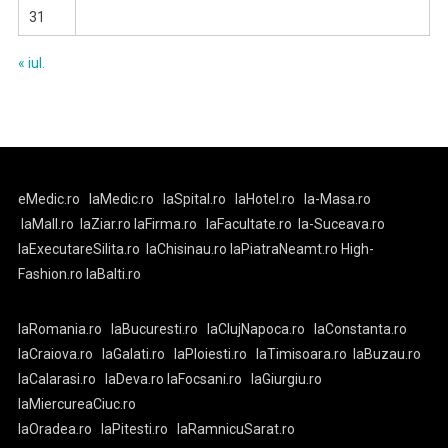
31
« iul.
eMedic.ro
laMedic.ro
laSpital.ro
laHotel.ro
la-Masa.ro
laMall.ro
laZiar.ro
laFirma.ro
laFacultate.ro
la-Suceava.ro
laExecutareSilita.ro
laChisinau.ro
laPiatraNeamt.ro
High-
Fashion.ro
laBalti.ro
laRomania.ro
laBucuresti.ro
laClujNapoca.ro
laConstanta.ro
laCraiova.ro
laGalati.ro
laPloiesti.ro
laTimisoara.ro
laBuzau.ro
laCalarasi.ro
laDeva.ro
laFocsani.ro
laGiurgiu.ro
laMiercureaCiuc.ro
laOradea.ro
laPitesti.ro
laRamnicuSarat.ro