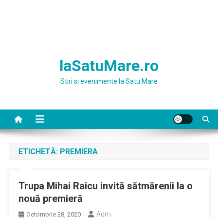
laSatuMare.ro
Stiri si evenimente la Satu Mare
ETICHETĂ:
PREMIERA
Trupa Mihai Raicu invită sătmărenii la o
nouă premieră
Adm
Octombrie 28, 2020