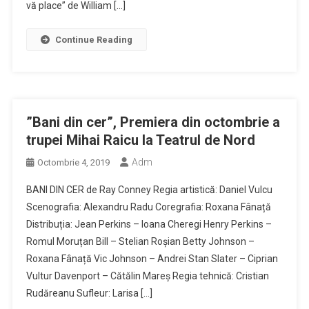
vă place” de William […]
Continue Reading
”Bani din cer”, Premiera din octombrie a
trupei Mihai Raicu la Teatrul de Nord
Adm
Octombrie 4, 2019
BANI DIN CER de Ray Conney Regia artistică: Daniel Vulcu
Scenografia: Alexandru Radu Coregrafia: Roxana Fânață
Distribuția: Jean Perkins – Ioana Cheregi Henry Perkins –
Romul Moruțan Bill – Stelian Roșian Betty Johnson –
Roxana Fânață Vic Johnson – Andrei Stan Slater – Ciprian
Vultur Davenport – Cătălin Mareș Regia tehnică: Cristian
Rudăreanu Sufleur: Larisa […]