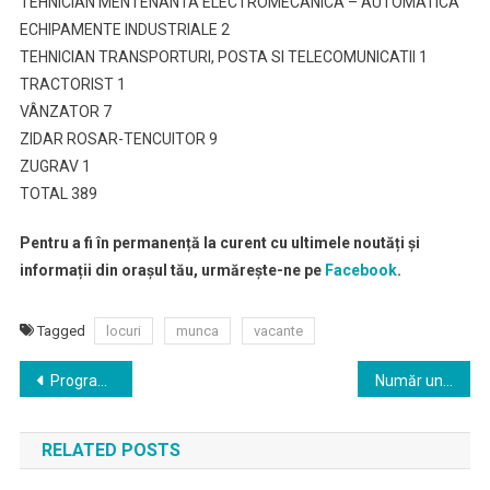
TEHNICIAN MENTENANTA ELECTROMECANICA – AUTOMATICA
ECHIPAMENTE INDUSTRIALE 2
TEHNICIAN TRANSPORTURI, POSTA SI TELECOMUNICATII 1
TRACTORIST 1
VÂNZATOR 7
ZIDAR ROSAR-TENCUITOR 9
ZUGRAV 1
TOTAL 389
Pentru a fi în permanență la curent cu ultimele noutăți și
informații din orașul tău, urmărește-ne pe
Facebook
.
Tagged
locuri
munca
vacante
Navigare
Program special al serviciilor si institutiilor subordonate pana in 31 martie
Număr unic de ajutor pentru persoanele vulnerabile
în
RELATED POSTS
articole