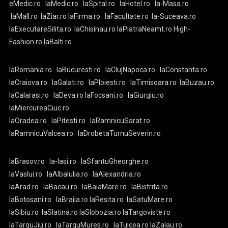
eMedic.ro
laMedic.ro
laSpital.ro
laHotel.ro
la-Masa.ro
laMall.ro
laZiar.ro
laFirma.ro
laFacultate.ro
la-Suceava.ro
laExecutareSilita.ro
laChisinau.ro
laPiatraNeamt.ro
High-
Fashion.ro
laBalti.ro
laRomania.ro
laBucuresti.ro
laClujNapoca.ro
laConstanta.ro
laCraiova.ro
laGalati.ro
laPloiesti.ro
laTimisoara.ro
laBuzau.ro
laCalarasi.ro
laDeva.ro
laFocsani.ro
laGiurgiu.ro
laMiercureaCiuc.ro
laOradea.ro
laPitesti.ro
laRamnicuSarat.ro
laRamnicuValcea.ro
laDrobetaTurnuSeverin.ro
laBrasov.ro
la-Iasi.ro
laSfantuGheorghe.ro
laVaslui.ro
laAlbaIulia.ro
laAlexandria.ro
laArad.ro
laBacau.ro
laBaiaMare.ro
laBistrita.ro
laBotosani.ro
laBraila.ro
laResita.ro
laSatuMare.ro
laSibiu.ro
laSlatina.ro
laSlobozia.ro
laTargoviste.ro
laTarguJiu.ro
laTarguMures.ro
laTulcea.ro
laZalau.ro