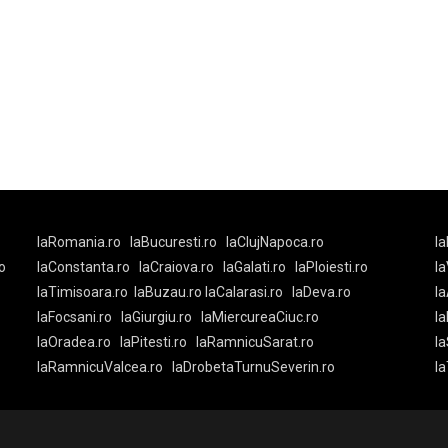
laRomania.ro
laBucuresti.ro
laClujNapoca.ro
la
o
laConstanta.ro
laCraiova.ro
laGalati.ro
laPloiesti.ro
l
laTimisoara.ro
laBuzau.ro
laCalarasi.ro
laDeva.ro
la
laFocsani.ro
laGiurgiu.ro
laMiercureaCiuc.ro
la
laOradea.ro
laPitesti.ro
laRamnicuSarat.ro
la
laRamnicuValcea.ro
laDrobetaTurnuSeverin.ro
l