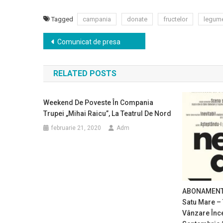
Tagged
campania
donate
fructelor
legume
Navigare
Comunicat de presa
în
RELATED POSTS
articole
Weekend De Poveste În Compania
Trupei „Mihai Raicu”, La Teatrul De Nord
februarie 21, 2020
Adm
ABONAMENTEL
Satu Mare – 
Vânzare Înce