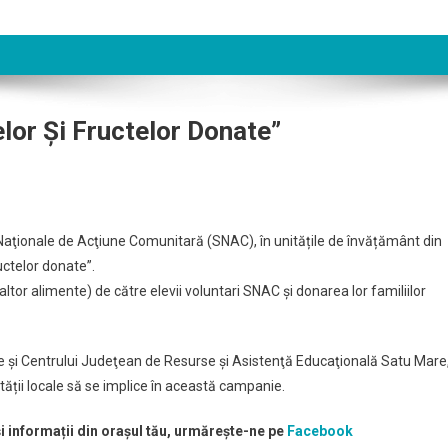
r Și Fructelor Donate”
Naţionale de Acţiune Comunitară (SNAC), în unitățile de învățământ din
ctelor donate”.
tor alimente) de către elevii voluntari SNAC și donarea lor familiilor
 şi Centrului Judeţean de Resurse şi Asistenţă Educaţională Satu Mare
ții locale să se implice în această campanie.
și informații din orașul tău, urmărește-ne pe
Facebook