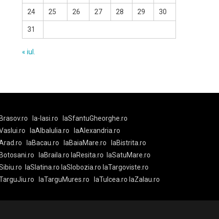
24
25
26
27
28
29
30
31
« iul.
Brasov.ro
la-Iasi.ro
laSfantuGheorghe.ro
aVaslui.ro
laAlbaIulia.ro
laAlexandria.ro
Arad.ro
laBacau.ro
laBaiaMare.ro
laBistrita.ro
Botosani.ro
laBraila.ro
laResita.ro
laSatuMare.ro
Sibiu.ro
laSlatina.ro
laSlobozia.ro
laTargoviste.ro
aTarguJiu.ro
laTarguMures.ro
laTulcea.ro
laZalau.ro