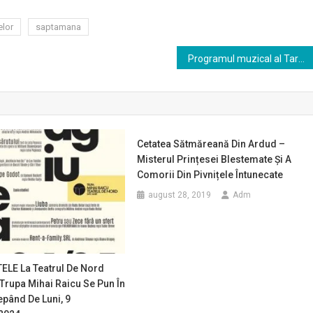
lor
saptamana
Programul muzical al Targului de Craciun
Cetatea Sătmăreană Din Ardud –
Misterul Prințesei Blestemate Și A
Comorii Din Pivnițele Întunecate
august 28, 2019
Adm
E La Teatrul De Nord
Trupa Mihai Raicu Se Pun În
pând De Luni, 9