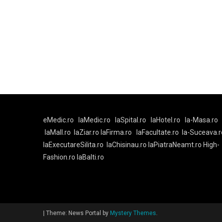
eMedic.ro
laMedic.ro
laSpital.ro
laHotel.ro
la-Masa.ro
laMall.ro
laZiar.ro
laFirma.ro
laFacultate.ro
la-Suceava.r
laExecutareSilita.ro
laChisinau.ro
laPiatraNeamt.ro
High-
Fashion.ro
laBalti.ro
|
Theme: News Portal by
Mystery Themes
.