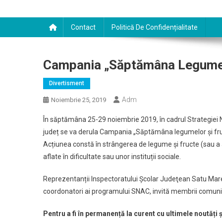
Contact
Politică De Confidențialitate
Campania „Săptămâna Legumelo
Divertisment
Adm
Noiembrie 25, 2019
În săptămâna 25-29 noiembrie 2019, în cadrul Strategiei 
județ se va derula Campania „Săptămâna legumelor şi fru
Acțiunea constă în strângerea de legume și fructe (sau a al
aflate în dificultate sau unor instituții sociale.
Reprezentanții Inspectoratului Şcolar Judeţean Satu Mare
coordonatori ai programului SNAC, invită membrii comunită
Pentru a fi în permanență la curent cu ultimele noutăți 