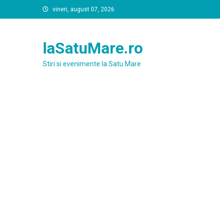
Skip
vineri, august 07, 2026
to
content
laSatuMare.ro
Stiri si evenimente la Satu Mare