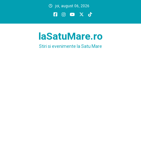
Skip
joi, august 06, 2026
to
content
laSatuMare.ro
Stiri si evenimente la Satu Mare