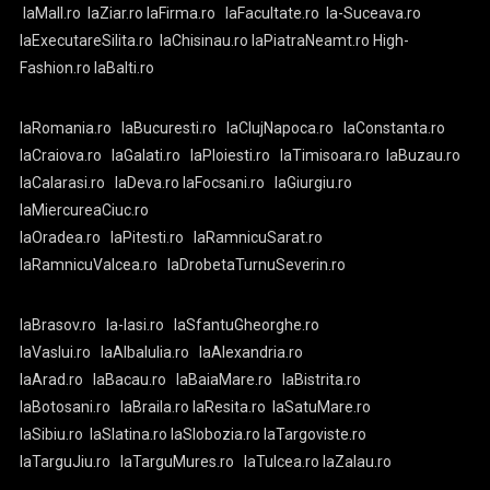
laMall.ro
laZiar.ro
laFirma.ro
laFacultate.ro
la-Suceava.ro
laExecutareSilita.ro
laChisinau.ro
laPiatraNeamt.ro
High-
Fashion.ro
laBalti.ro
laRomania.ro
laBucuresti.ro
laClujNapoca.ro
laConstanta.ro
laCraiova.ro
laGalati.ro
laPloiesti.ro
laTimisoara.ro
laBuzau.ro
laCalarasi.ro
laDeva.ro
laFocsani.ro
laGiurgiu.ro
laMiercureaCiuc.ro
laOradea.ro
laPitesti.ro
laRamnicuSarat.ro
laRamnicuValcea.ro
laDrobetaTurnuSeverin.ro
laBrasov.ro
la-Iasi.ro
laSfantuGheorghe.ro
laVaslui.ro
laAlbaIulia.ro
laAlexandria.ro
laArad.ro
laBacau.ro
laBaiaMare.ro
laBistrita.ro
laBotosani.ro
laBraila.ro
laResita.ro
laSatuMare.ro
laSibiu.ro
laSlatina.ro
laSlobozia.ro
laTargoviste.ro
laTarguJiu.ro
laTarguMures.ro
laTulcea.ro
laZalau.ro