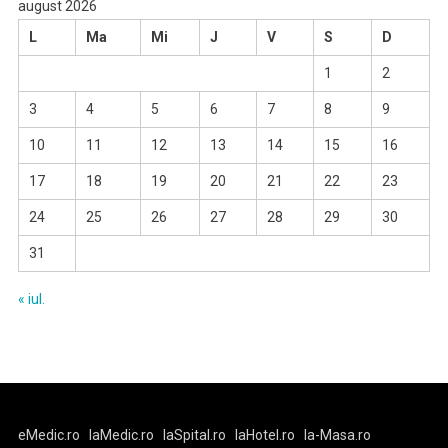
august 2026
L
Ma
Mi
J
V
S
D
1
2
3
4
5
6
7
8
9
10
11
12
13
14
15
16
17
18
19
20
21
22
23
24
25
26
27
28
29
30
31
« iul.
eMedic.ro
laMedic.ro
laSpital.ro
laHotel.ro
la-Masa.ro