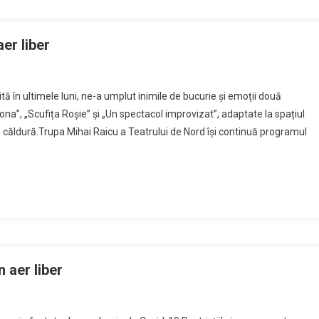
er liber
tă în ultimele luni, ne-a umplut inimile de bucurie și emoții două
ona”, „Scufița Roșie” și „Un spectacol improvizat”, adaptate la spațiul
 căldură.Trupa Mihai Raicu a Teatrului de Nord îşi continuă programul
 aer liber