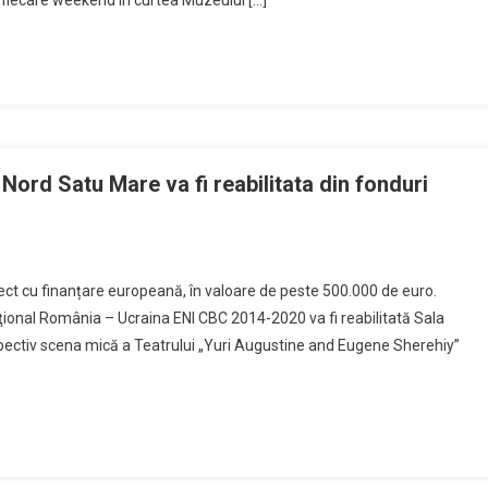
în fiecare weekend în curtea Muzeului […]
Nord Satu Mare va fi reabilitata din fonduri
ect cu finanțare europeană, în valoare de peste 500.000 de euro.
aţional România – Ucraina ENI CBC 2014-2020 va fi reabilitată Sala
spectiv scena mică a Teatrului „Yuri Augustine and Eugene Sherehiy”