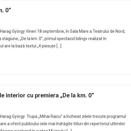
m. 0”
i Harag György Vineri 18 septembrie, în Sala Mare a Teatrului de Nord,
stagiune, „De la km. 0”, primul spectacol bilingv realizat în
l are la bază textul „4 piesuțe […]
 interior cu premiera „De la km. 0”
i Harag György Trupa „Mihai Raicu” a încheiat zilele trecute programul
re a oferit publicului cele mai îndrăgite titluri din repertoriul ultimilor