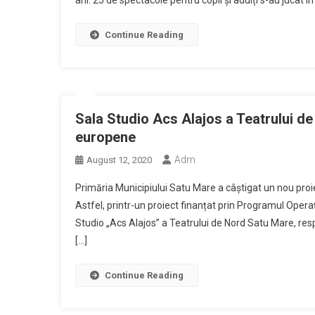
ani. 25 de spectacole pentru copii și adulți s-au jucat 
Continue Reading
Sala Studio Acs Alajos a Teatrului de 
europene
Adm
August 12, 2020
Primăria Municipiului Satu Mare a câștigat un nou proi
Astfel, printr-un proiect finanțat prin Programul Oper
Studio „Acs Alajos” a Teatrului de Nord Satu Mare, re
[…]
Continue Reading