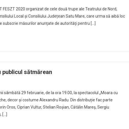
IT FESZT 2020 organizat de cele două trupe ale Teatrului de Nord,
onsiliului Local și Consiliului Județean Satu Mare, care urma să aibă loc
e subscrie măsurilor anunţate de autorităţi pentru […]
u publicul sătmărean
ii sâmbătă 29 februarie, de la ora 19.00, la spectacolul „Moara cu
che, decor și costume Alexandru Radu. Din distribuție fac parte
in Oros, Ciprian Vultur, Stelian Roşian, Cătălin Mareș, Sergiu
 […]