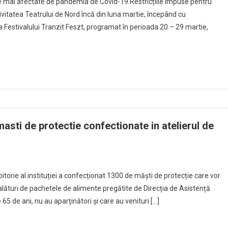
 cele mai afectate de pandemia de Covid-19.Restricțiile impuse pentru
ivitatea Teatrului de Nord încă din luna martie, începând cu
 Festivalului Tranzit Feszt, programat în perioada 20 – 29 martie,
asti de protectie confectionate in atelierul de
roitorie al instituției a confecționat 1300 de măști de protecție care vor
li alături de pachetele de alimente pregătite de Direcția de Asistență
5 de ani, nu au aparținători și care au venituri […]