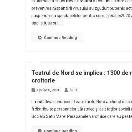
În ultimele trei luni mediul teatral a fost unul dintre
prevenirea răspândirii virusului au zguduit puternic act
suspendarea spectacolelor pentru copii, a ediției2020 a
apoi a tuturor […]
Continue Reading
Teatrul de Nord se implica : 1300 de m
croitorie
Adm
Aprilie 8, 2020
La inițiativa conducerii Teatrului de Nord atelierul de c
fi distribuite persoanelor vârstnice și asistaților socia
Socială Satu Mare. Persoanele vârstnice care au peste 6
Continue Reading