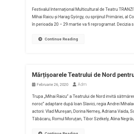
Festivalul Internațional Multicultural de Teatru TRANZ
Mihai Raicu și Harag György, cu sprijinul Primăriei, al C
în perioada 20 – 29 martie va fi reprogramat. Decizia s
Continue Reading
Mărțișoarele Teatrului de Nord pentr
Adm
Februarie 26, 2020
Trupa „Mihai Raicu” a Teatrului de Nord invită sătmăren
noroc” adaptare după Ioan Slavici, regia Andrei Mihala
actorii: Vlad Mureşan, Dorina Nemeş, Adriana Vaida, Sor
Tăbăcaru, Romul Moruțan, Tibor Székely, Alina Negrău,
Continue Reading