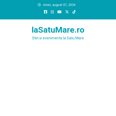
Skip
vineri, august 07, 2026
to
content
laSatuMare.ro
Stiri si evenimente la Satu Mare