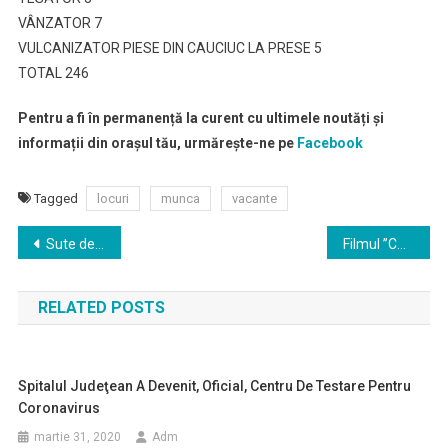
VÂNZATOR 7
VULCANIZATOR PIESE DIN CAUCIUC LA PRESE 5
TOTAL 246
Pentru a fi în permanență la curent cu ultimele noutăți și
informații din orașul tău, urmărește-ne pe
Facebook
Tagged
locuri
munca
vacante
Navigare
Sute de arbori plantati pe strazile din municipiul Satu Mare
Filmul ”CARDINALUL”, la Satu Mare
în
RELATED POSTS
articole
Spitalul Judeţean A Devenit, Oficial, Centru De Testare Pentru
Coronavirus
martie 31, 2020
Adm