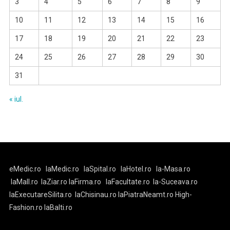
3
4
5
6
7
8
9
10
11
12
13
14
15
16
17
18
19
20
21
22
23
24
25
26
27
28
29
30
31
« iul.
eMedic.ro
laMedic.ro
laSpital.ro
laHotel.ro
la-Masa.ro
laMall.ro
laZiar.ro
laFirma.ro
laFacultate.ro
la-Suceava.ro
laExecutareSilita.ro
laChisinau.ro
laPiatraNeamt.ro
High-
Fashion.ro
laBalti.ro