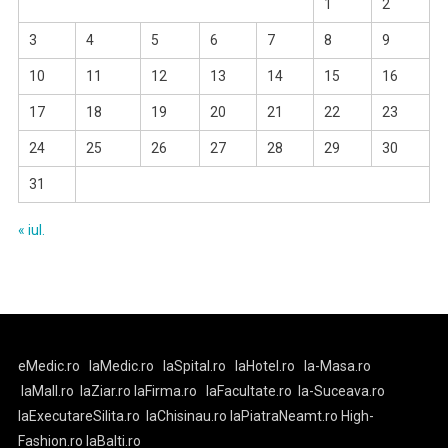
1
2
3
4
5
6
7
8
9
10
11
12
13
14
15
16
17
18
19
20
21
22
23
24
25
26
27
28
29
30
31
« iul.
eMedic.ro
laMedic.ro
laSpital.ro
laHotel.ro
la-Masa.ro
laMall.ro
laZiar.ro
laFirma.ro
laFacultate.ro
la-Suceava.ro
laExecutareSilita.ro
laChisinau.ro
laPiatraNeamt.ro
High-
Fashion.ro
laBalti.ro