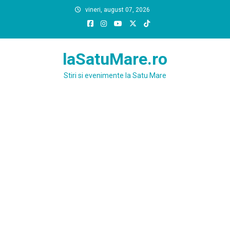
Skip
vineri, august 07, 2026
to
content
laSatuMare.ro
Stiri si evenimente la Satu Mare