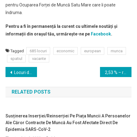
pentru Ocuparea Forței de Muncă Satu Mare care îi poate
îndruma.
Pentru a fi în permanență la curent cu ultimele noutăți și
informații din orașul tău, urmărește-ne pe
Facebook
.
Tagged
685 locuri
economic
european
munca
spatiul
vacante
Navigare
Locuri de munca vacante
2,53 % – rata şomajului înregistrat în evidenţele AJOFM Satu Mare în luna ianuarie 2020
în
RELATED POSTS
articole
Susținerea Inserției/reinserției Pe Piața Muncii A Persoanelor
Ale Căror Contracte De Muncă Au Fost Afectate Direct De
Epidemia SARS-CoV-2