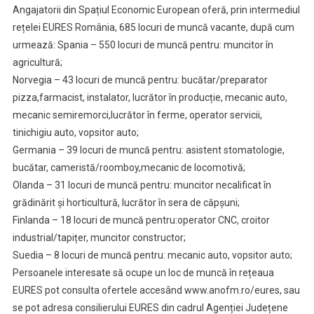
Angajatorii din Spațiul Economic European oferă, prin intermediul
rețelei EURES România, 685 locuri de muncă vacante, după cum
urmează: Spania – 550 locuri de muncă pentru: muncitor în
agricultură;
Norvegia – 43 locuri de muncă pentru: bucătar/preparator
pizza,farmacist, instalator, lucrător în producție, mecanic auto,
mecanic semiremorci,lucrător în ferme, operator servicii,
tinichigiu auto, vopsitor auto;
Germania – 39 locuri de muncă pentru: asistent stomatologie,
bucătar, cameristă/roomboy,mecanic de locomotivă;
Olanda – 31 locuri de muncă pentru: muncitor necalificat în
grădinărit și horticultură, lucrător în sera de căpșuni;
Finlanda – 18 locuri de muncă pentru:operator CNC, croitor
industrial/tapițer, muncitor constructor;
Suedia – 8 locuri de muncă pentru: mecanic auto, vopsitor auto;
Persoanele interesate să ocupe un loc de muncă în rețeaua
EURES pot consulta ofertele accesând www.anofm.ro/eures, sau
se pot adresa consilierului EURES din cadrul Agenției Județene