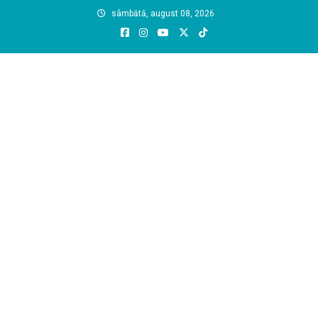
Skip
sâmbătă, august 08, 2026
to
content