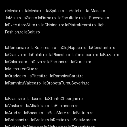
eMedic.ro
laMedic.ro
laSpital.ro
laHotel.ro
la-Masa.ro
laMall.ro
laZiar.ro
laFirma.ro
laFacultate.ro
la-Suceava.ro
laExecutareSilita.ro
laChisinau.ro
laPiatraNeamt.ro
High-
Fashion.ro
laBalti.ro
laRomania.ro
laBucuresti.ro
laClujNapoca.ro
laConstanta.ro
laCraiova.ro
laGalati.ro
laPloiesti.ro
laTimisoara.ro
laBuzau.ro
laCalarasi.ro
laDeva.ro
laFocsani.ro
laGiurgiu.ro
laMiercureaCiuc.ro
laOradea.ro
laPitesti.ro
laRamnicuSarat.ro
laRamnicuValcea.ro
laDrobetaTurnuSeverin.ro
laBrasov.ro
la-Iasi.ro
laSfantuGheorghe.ro
laVaslui.ro
laAlbaIulia.ro
laAlexandria.ro
laArad.ro
laBacau.ro
laBaiaMare.ro
laBistrita.ro
laBotosani.ro
laBraila.ro
laResita.ro
laSatuMare.ro