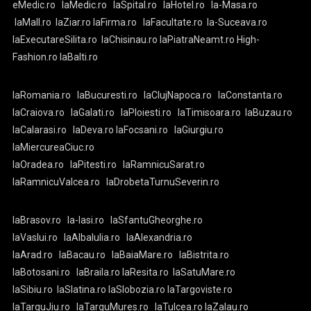
eMedic.ro
laMedic.ro
laSpital.ro
laHotel.ro
la-Masa.ro
laMall.ro
laZiar.ro
laFirma.ro
laFacultate.ro
la-Suceava.ro
laExecutareSilita.ro
laChisinau.ro
laPiatraNeamt.ro
High-
Fashion.ro
laBalti.ro
laRomania.ro
laBucuresti.ro
laClujNapoca.ro
laConstanta.ro
laCraiova.ro
laGalati.ro
laPloiesti.ro
laTimisoara.ro
laBuzau.ro
laCalarasi.ro
laDeva.ro
laFocsani.ro
laGiurgiu.ro
laMiercureaCiuc.ro
laOradea.ro
laPitesti.ro
laRamnicuSarat.ro
laRamnicuValcea.ro
laDrobetaTurnuSeverin.ro
laBrasov.ro
la-Iasi.ro
laSfantuGheorghe.ro
laVaslui.ro
laAlbaIulia.ro
laAlexandria.ro
laArad.ro
laBacau.ro
laBaiaMare.ro
laBistrita.ro
laBotosani.ro
laBraila.ro
laResita.ro
laSatuMare.ro
laSibiu.ro
laSlatina.ro
laSlobozia.ro
laTargoviste.ro
laTarguJiu.ro
laTarguMures.ro
laTulcea.ro
laZalau.ro