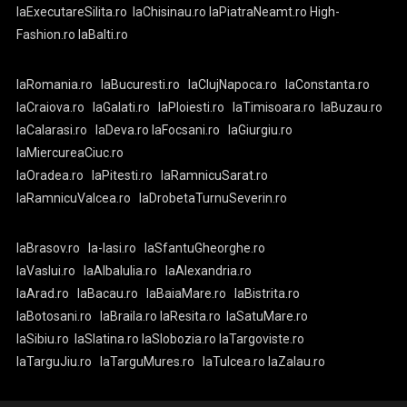
laExecutareSilita.ro
laChisinau.ro
laPiatraNeamt.ro
High-
Fashion.ro
laBalti.ro
laRomania.ro
laBucuresti.ro
laClujNapoca.ro
laConstanta.ro
laCraiova.ro
laGalati.ro
laPloiesti.ro
laTimisoara.ro
laBuzau.ro
laCalarasi.ro
laDeva.ro
laFocsani.ro
laGiurgiu.ro
laMiercureaCiuc.ro
laOradea.ro
laPitesti.ro
laRamnicuSarat.ro
laRamnicuValcea.ro
laDrobetaTurnuSeverin.ro
laBrasov.ro
la-Iasi.ro
laSfantuGheorghe.ro
laVaslui.ro
laAlbaIulia.ro
laAlexandria.ro
laArad.ro
laBacau.ro
laBaiaMare.ro
laBistrita.ro
laBotosani.ro
laBraila.ro
laResita.ro
laSatuMare.ro
laSibiu.ro
laSlatina.ro
laSlobozia.ro
laTargoviste.ro
laTarguJiu.ro
laTarguMures.ro
laTulcea.ro
laZalau.ro