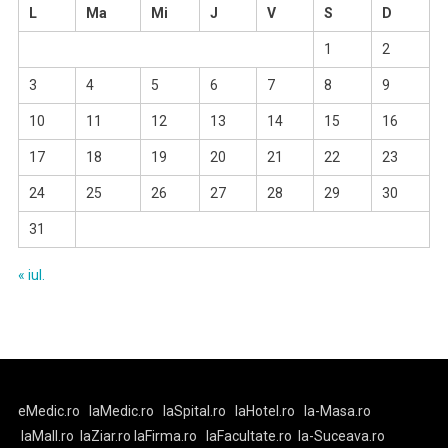
L
Ma
Mi
J
V
S
D
1
2
3
4
5
6
7
8
9
10
11
12
13
14
15
16
17
18
19
20
21
22
23
24
25
26
27
28
29
30
31
« iul.
eMedic.ro
laMedic.ro
laSpital.ro
laHotel.ro
la-Masa.ro
laMall.ro
laZiar.ro
laFirma.ro
laFacultate.ro
la-Suceava.ro