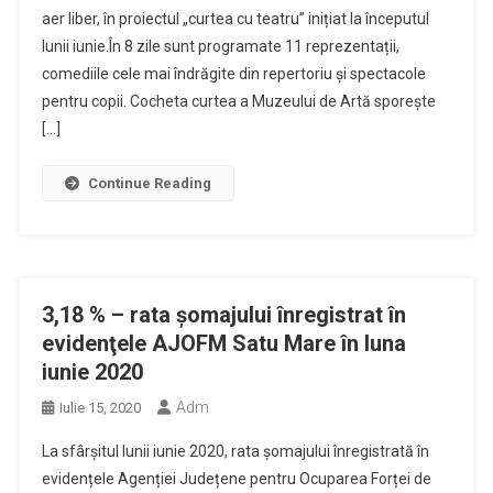
aer liber, în proiectul „curtea cu teatru” inițiat la începutul
lunii iunie.În 8 zile sunt programate 11 reprezentații,
comediile cele mai îndrăgite din repertoriu și spectacole
pentru copii. Cocheta curtea a Muzeului de Artă sporește
[…]
Continue Reading
3,18 % – rata şomajului înregistrat în
evidenţele AJOFM Satu Mare în luna
iunie 2020
Adm
Iulie 15, 2020
La sfârșitul lunii iunie 2020, rata șomajului înregistrată în
evidențele Agenției Județene pentru Ocuparea Forței de