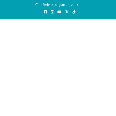
Skip
sâmbătă, august 08, 2026
to
content