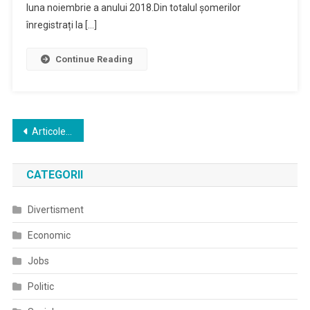
luna noiembrie a anului 2018.Din totalul șomerilor
înregistrați la […]
Continue Reading
Navigare
Articole mai vechi
în
CATEGORII
articole
Divertisment
Economic
Jobs
Politic