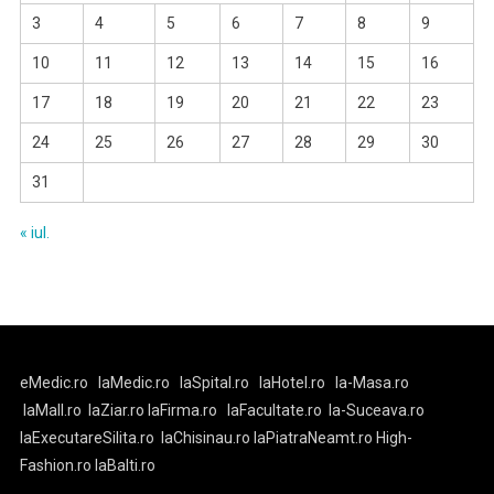
3
4
5
6
7
8
9
10
11
12
13
14
15
16
17
18
19
20
21
22
23
24
25
26
27
28
29
30
31
« iul.
eMedic.ro
laMedic.ro
laSpital.ro
laHotel.ro
la-Masa.ro
laMall.ro
laZiar.ro
laFirma.ro
laFacultate.ro
la-Suceava.ro
laExecutareSilita.ro
laChisinau.ro
laPiatraNeamt.ro
High-
Fashion.ro
laBalti.ro