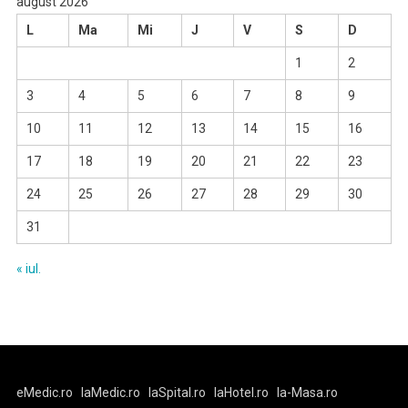
august 2026
L
Ma
Mi
J
V
S
D
1
2
3
4
5
6
7
8
9
10
11
12
13
14
15
16
17
18
19
20
21
22
23
24
25
26
27
28
29
30
31
« iul.
eMedic.ro
laMedic.ro
laSpital.ro
laHotel.ro
la-Masa.ro