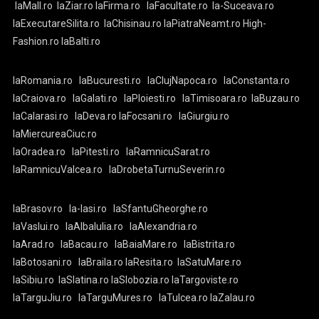
laMall.ro
laZiar.ro
laFirma.ro
laFacultate.ro
la-Suceava.ro
laExecutareSilita.ro
laChisinau.ro
laPiatraNeamt.ro
High-
Fashion.ro
laBalti.ro
laRomania.ro
laBucuresti.ro
laClujNapoca.ro
laConstanta.ro
laCraiova.ro
laGalati.ro
laPloiesti.ro
laTimisoara.ro
laBuzau.ro
laCalarasi.ro
laDeva.ro
laFocsani.ro
laGiurgiu.ro
laMiercureaCiuc.ro
laOradea.ro
laPitesti.ro
laRamnicuSarat.ro
laRamnicuValcea.ro
laDrobetaTurnuSeverin.ro
laBrasov.ro
la-Iasi.ro
laSfantuGheorghe.ro
laVaslui.ro
laAlbaIulia.ro
laAlexandria.ro
laArad.ro
laBacau.ro
laBaiaMare.ro
laBistrita.ro
laBotosani.ro
laBraila.ro
laResita.ro
laSatuMare.ro
laSibiu.ro
laSlatina.ro
laSlobozia.ro
laTargoviste.ro
laTarguJiu.ro
laTarguMures.ro
laTulcea.ro
laZalau.ro