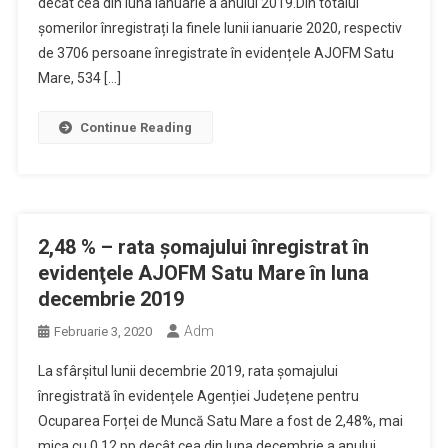
decât cea din luna ianuarie a anului 2019.Din totalul
șomerilor înregistrați la finele lunii ianuarie 2020, respectiv
de 3706 persoane înregistrate în evidențele AJOFM Satu
Mare, 534 […]
Continue Reading
2,48 % – rata şomajului înregistrat în
evidenţele AJOFM Satu Mare în luna
decembrie 2019
Adm
Februarie 3, 2020
La sfârșitul lunii decembrie 2019, rata șomajului
înregistrată în evidențele Agenției Județene pentru
Ocuparea Forței de Muncă Satu Mare a fost de 2,48%, mai
mica cu 0,12 pp decât cea din luna decembrie a anului