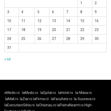
1
2
3
4
5
6
7
8
9
10
11
12
13
14
15
16
17
18
19
20
21
22
23
24
25
26
27
28
29
30
31
« iul.
eMedic.ro
laMedic.ro
laSpital.ro
laHotel.ro
la-Masa.ro
laMall.ro
laZiar.ro
laFirma.ro
laFacultate.ro
la-Suceava.ro
laExecutareSilita.ro
laChisinau.ro
laPiatraNeamt.ro
High-