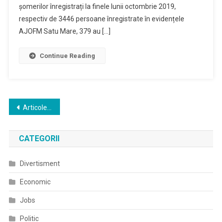
șomerilor înregistrați la finele lunii octombrie 2019,
respectiv de 3446 persoane înregistrate în evidențele
AJOFM Satu Mare, 379 au […]
Continue Reading
Navigare
Articole mai vechi
în
CATEGORII
articole
Divertisment
Economic
Jobs
Politic