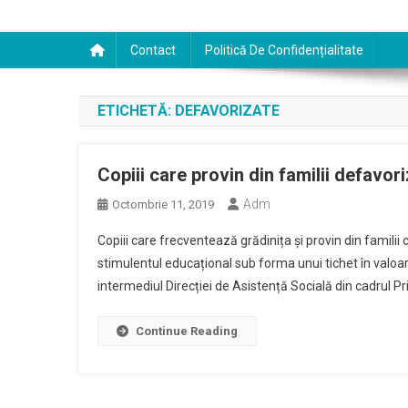
Contact
Politică De Confidențialitate
ETICHETĂ:
DEFAVORIZATE
Copiii care provin din familii defavor
Adm
Octombrie 11, 2019
Copiii care frecventează grădinița și provin din familii 
stimulentul educațional sub forma unui tichet în valoare 
intermediul Direcției de Asistență Socială din cadrul P
Continue Reading