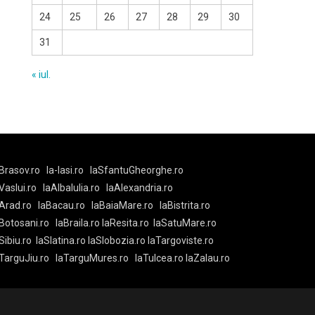
24
25
26
27
28
29
30
31
« iul.
Brasov.ro
la-Iasi.ro
laSfantuGheorghe.ro
aVaslui.ro
laAlbaIulia.ro
laAlexandria.ro
Arad.ro
laBacau.ro
laBaiaMare.ro
laBistrita.ro
Botosani.ro
laBraila.ro
laResita.ro
laSatuMare.ro
Sibiu.ro
laSlatina.ro
laSlobozia.ro
laTargoviste.ro
aTarguJiu.ro
laTarguMures.ro
laTulcea.ro
laZalau.ro