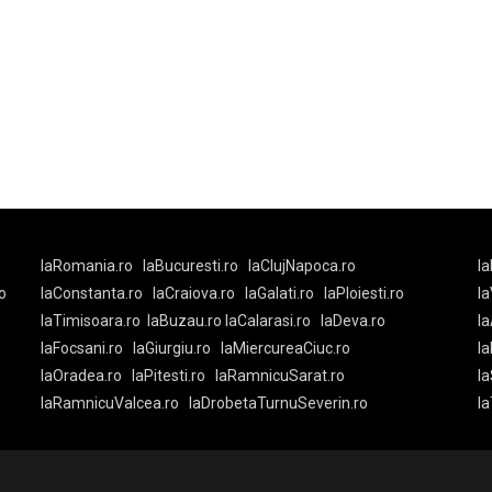
laRomania.ro
laBucuresti.ro
laClujNapoca.ro
la
o
laConstanta.ro
laCraiova.ro
laGalati.ro
laPloiesti.ro
l
laTimisoara.ro
laBuzau.ro
laCalarasi.ro
laDeva.ro
la
laFocsani.ro
laGiurgiu.ro
laMiercureaCiuc.ro
la
laOradea.ro
laPitesti.ro
laRamnicuSarat.ro
la
laRamnicuValcea.ro
laDrobetaTurnuSeverin.ro
l