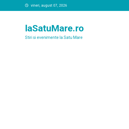
Skip
vineri, august 07, 2026
to
content
laSatuMare.ro
Stiri si evenimente la Satu Mare