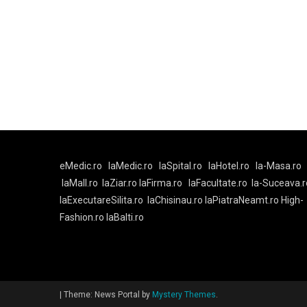
eMedic.ro
laMedic.ro
laSpital.ro
laHotel.ro
la-Masa.ro
laMall.ro
laZiar.ro
laFirma.ro
laFacultate.ro
la-Suceava.r
laExecutareSilita.ro
laChisinau.ro
laPiatraNeamt.ro
High-
Fashion.ro
laBalti.ro
|
Theme: News Portal by
Mystery Themes
.