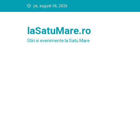
Skip
joi, august 06, 2026
to
content
laSatuMare.ro
Stiri si evenimente la Satu Mare