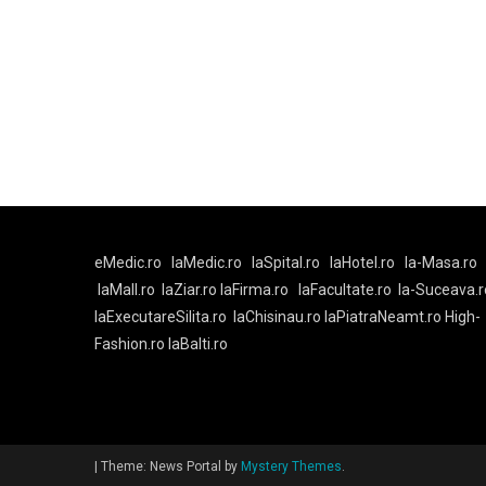
eMedic.ro
laMedic.ro
laSpital.ro
laHotel.ro
la-Masa.ro
laMall.ro
laZiar.ro
laFirma.ro
laFacultate.ro
la-Suceava.r
laExecutareSilita.ro
laChisinau.ro
laPiatraNeamt.ro
High-
Fashion.ro
laBalti.ro
|
Theme: News Portal by
Mystery Themes
.