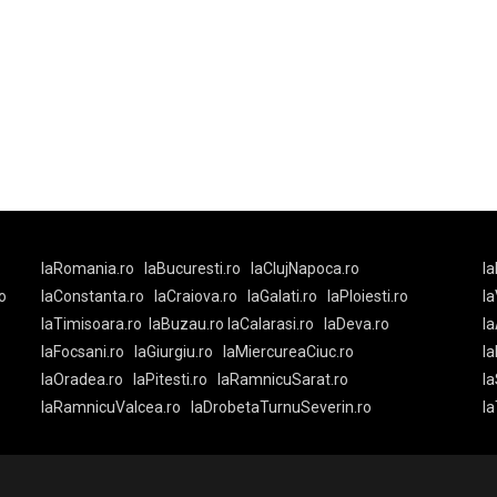
laRomania.ro
laBucuresti.ro
laClujNapoca.ro
la
o
laConstanta.ro
laCraiova.ro
laGalati.ro
laPloiesti.ro
l
laTimisoara.ro
laBuzau.ro
laCalarasi.ro
laDeva.ro
la
laFocsani.ro
laGiurgiu.ro
laMiercureaCiuc.ro
la
laOradea.ro
laPitesti.ro
laRamnicuSarat.ro
la
laRamnicuValcea.ro
laDrobetaTurnuSeverin.ro
l