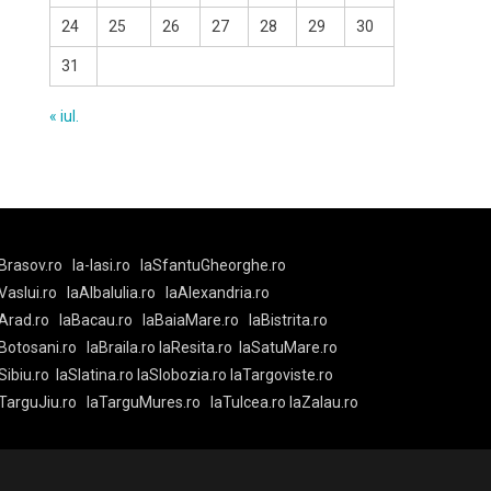
24
25
26
27
28
29
30
31
« iul.
Brasov.ro
la-Iasi.ro
laSfantuGheorghe.ro
aVaslui.ro
laAlbaIulia.ro
laAlexandria.ro
Arad.ro
laBacau.ro
laBaiaMare.ro
laBistrita.ro
Botosani.ro
laBraila.ro
laResita.ro
laSatuMare.ro
Sibiu.ro
laSlatina.ro
laSlobozia.ro
laTargoviste.ro
aTarguJiu.ro
laTarguMures.ro
laTulcea.ro
laZalau.ro