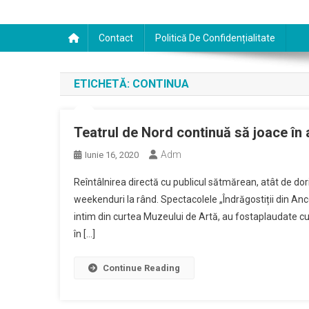
Contact
Politică De Confidențialitate
ETICHETĂ:
CONTINUA
Teatrul de Nord continuă să joace în a
Adm
Iunie 16, 2020
Reîntâlnirea directă cu publicul sătmărean, atât de dori
weekenduri la rând. Spectacolele „Îndrăgostiții din Anc
intim din curtea Muzeului de Artă, au fostaplaudate cu
în […]
Continue Reading