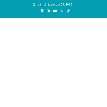
Skip
sâmbătă, august 08, 2026
to
content