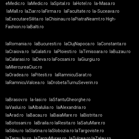
eMedic.ro
laMedic.ro
laSpital.ro
laHotel.ro
la-Masa.ro
laMall.ro
laZiar.ro
laFirma.ro
laFacultate.ro
la-Suceava.ro
laExecutareSilita.ro
laChisinau.ro
laPiatraNeamt.ro
High-
Fashion.ro
laBalti.ro
laRomania.ro
laBucuresti.ro
laClujNapoca.ro
laConstanta.ro
laCraiova.ro
laGalati.ro
laPloiesti.ro
laTimisoara.ro
laBuzau.ro
laCalarasi.ro
laDeva.ro
laFocsani.ro
laGiurgiu.ro
laMiercureaCiuc.ro
laOradea.ro
laPitesti.ro
laRamnicuSarat.ro
laRamnicuValcea.ro
laDrobetaTurnuSeverin.ro
laBrasov.ro
la-Iasi.ro
laSfantuGheorghe.ro
laVaslui.ro
laAlbaIulia.ro
laAlexandria.ro
laArad.ro
laBacau.ro
laBaiaMare.ro
laBistrita.ro
laBotosani.ro
laBraila.ro
laResita.ro
laSatuMare.ro
laSibiu.ro
laSlatina.ro
laSlobozia.ro
laTargoviste.ro
laTarguJiu.ro
laTarguMures.ro
laTulcea.ro
laZalau.ro