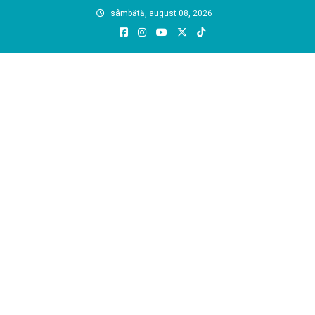
Skip
sâmbătă, august 08, 2026
to
content