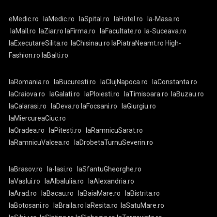
eMedic.ro
laMedic.ro
laSpital.ro
laHotel.ro
la-Masa.ro
laMall.ro
laZiar.ro
laFirma.ro
laFacultate.ro
la-Suceava.ro
laExecutareSilita.ro
laChisinau.ro
laPiatraNeamt.ro
High-
Fashion.ro
laBalti.ro
laRomania.ro
laBucuresti.ro
laClujNapoca.ro
laConstanta.ro
laCraiova.ro
laGalati.ro
laPloiesti.ro
laTimisoara.ro
laBuzau.ro
laCalarasi.ro
laDeva.ro
laFocsani.ro
laGiurgiu.ro
laMiercureaCiuc.ro
laOradea.ro
laPitesti.ro
laRamnicuSarat.ro
laRamnicuValcea.ro
laDrobetaTurnuSeverin.ro
laBrasov.ro
la-Iasi.ro
laSfantuGheorghe.ro
laVaslui.ro
laAlbaIulia.ro
laAlexandria.ro
laArad.ro
laBacau.ro
laBaiaMare.ro
laBistrita.ro
laBotosani.ro
laBraila.ro
laResita.ro
laSatuMare.ro